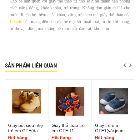
Cho bé làm quen với giày thể thao từ nhỏ sẽ hình thành nên phong
cách năng động, khỏe khoắn, trẻ trung. Không đơn giản chỉ là cho
bước đi của bé thêm chắc chắn, vững trãi hơn mà giày thể thao của
Likado
còn mang đến cho các bé một sự thoải mái, tự tin khi mang,
tự do vận động mà không hề cảm thấy đau rát, khó chịu.
SẢN PHẨM LIÊN QUAN
Giày bốt siêu nhẹ
Giày thể thao trẻ
Giày trẻ em
trẻ em GTE(da
em GTE 11
GTE1(vải jean
bò)
xanh dương)
Hết hàng
Hết hàng
Hết hàng