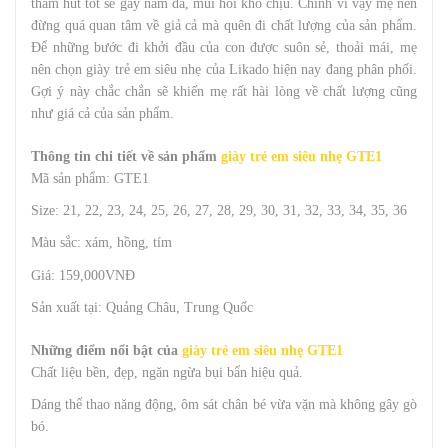
thấm hút tốt sẽ gây nấm da, mùi hôi khó chịu. Chính vì vậy mẹ nên
đừng quá quan tâm về giả cả mà quên đi chất lượng của sản phẩm.
Để những bước đi khởi đầu của con được suôn sẻ, thoải mái, mẹ
nên chọn giày trẻ em siêu nhẹ của Likado hiện nay đang phân phối.
Gợi ý này chắc chắn sẽ khiến mẹ rất hài lòng về chất lượng cũng
như giá cả của sản phẩm.
Thông tin chi tiết về sản phẩm
giày trẻ em siêu nhẹ GTE1
Mã sản phẩm: GTE1
Size: 21, 22, 23, 24, 25, 26, 27, 28, 29, 30, 31, 32, 33, 34, 35, 36
Màu sắc: xám, hồng, tím
Giá: 159,000VNĐ
Sản xuất tại: Quảng Châu, Trung Quốc
Những điểm nổi bật của
giày trẻ em siêu nhẹ GTE1
Chất liệu bền, đẹp, ngăn ngừa bụi bẩn hiệu quả.
Dáng thể thao năng động, ôm sát chân bé vừa vặn mà không gây gò
bó.