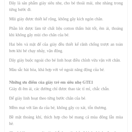
Đây là sản phẩm giày siêu nhẹ, cho bé thoải mái, nhẹ nhàng trong
từng bước đi.
Mũi giày được thiết kế rộng, không gây kích ngón chân.
Phần lót được làm từ chất liệu cotton thấm hút tốt, êm ái, thoáng
khi không gây mùi cho chân của bé.
Hai bên và mặt đế của giày đều thiết kế rãnh chống trượt an toàn
hơn khi bé chạy nhảy, vận động.
Dây giày buộc ngoài cho bé linh hoạt điều chỉnh vừa vặn với chân.
Màu sắc hài hòa, khá hợp với vẻ ngoài năng động của bé.
Những ưu điểm của giày trẻ em siêu nhẹ GTE1
Giày đi êm ái, các đường chỉ được thao tác tỉ mỉ, chắc chắn.
Đế giày linh hoạt theo từng bước chân của bé.
Mềm mại với làn da của bé, không gây cọ xát, tổn thương.
Bề mặt thoáng khí, thích hợp cho bé mang cả mùa đông lẫn mùa
hè.