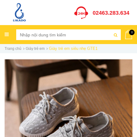
02463.283.634
0
Giày trẻ em siêu nhẹ GTE1
Trang chủ
Giày trẻ em