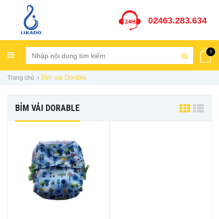
02463.283.634
0
Bỉm vải Dorable
Trang chủ
BỈM VẢI DORABLE