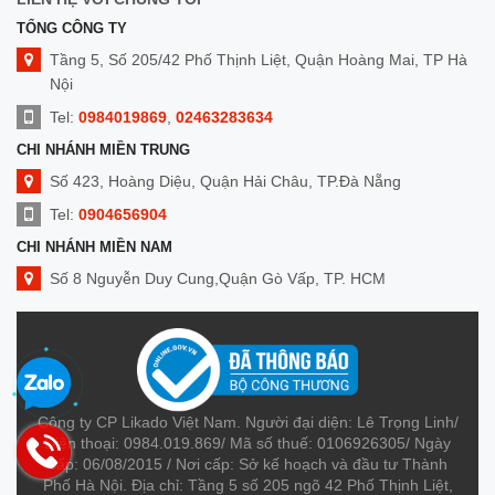
TỔNG CÔNG TY
Tầng 5, Số 205/42 Phố Thịnh Liệt, Quận Hoàng Mai, TP Hà
Nội
Tel:
0984019869
,
02463283634
CHI NHÁNH MIỀN TRUNG
Số 423, Hoàng Diệu, Quận Hải Châu, TP.Đà Nẵng
Tel:
0904656904
CHI NHÁNH MIỀN NAM
Số 8 Nguyễn Duy Cung,Quận Gò Vấp, TP. HCM
Tel:
0909014299
Công ty CP Likado Việt Nam. Người đại diện: Lê Trọng Linh/
Điện thoại: 0984.019.869/ Mã số thuế: 0106926305/ Ngày
cấp: 06/08/2015 / Nơi cấp: Sở kế hoạch và đầu tư Thành
Phố Hà Nội. Địa chỉ: Tầng 5 số 205 ngõ 42 Phố Thịnh Liệt,