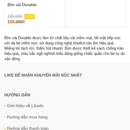
Bỉm vải Dorable
130.000₫
-12%
115.000₫
Bỉm vải Dorable được làm từ chất liệu vải mềm mại, bề mặt tiếp xúc
với da bé mềm mịn, sử dụng công nghệ khuếch tán ẩm hiệu quả.
Miếng lót tách rời, thấm hút nhanh. Bỉm được thiết kế vách chống tràn
hiệu quả, màu sắc ngộ nghĩnh kiểu dáng giống chiếc quần cho bé tự do
vận động.
LIKE ĐỂ NHẬN KHUYẾN MÃI SỐC NHẤT
HƯỚNG DẪN
Giới thiệu về Likado
Hướng dẫn mua hàng
Hướng dẫn thanh toán