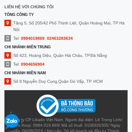
LIÊN HỆ VỚI CHÚNG TÔI
TỔNG CÔNG TY
Tầng 5, Số 205/42 Phố Thịnh Liệt, Quận Hoàng Mai, TP Hà
Nội
Tel:
0984019869
,
02463283634
CHI NHÁNH MIỀN TRUNG
Số 423, Hoàng Diệu, Quận Hải Châu, TP.Đà Nẵng
Tel:
0904656904
CHI NHÁNH MIỀN NAM
Số 8 Nguyễn Duy Cung,Quận Gò Vấp, TP. HCM
Tel:
0909014299
Công ty CP Likado Việt Nam. Người đại diện: Lê Trọng Linh/
Điện thoại: 0984.019.869/ Mã số thuế: 0106926305/ Ngày
cấp: 06/08/2015 / Nơi cấp: Sở kế hoạch và đầu tư Thành