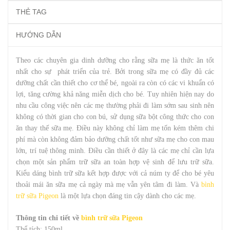
THẺ TAG
HƯỚNG DẪN
Theo các chuyên gia dinh dưỡng cho rằng sữa mẹ là thức ăn tốt
nhất cho sự phát triển của trẻ. Bởi trong sữa mẹ có đầy đủ các
dưỡng chất cần thiết cho cơ thể bé, ngoài ra còn có các vi khuẩn có
lợi, tăng cường khả năng miễn dịch cho bé. Tuy nhiên hiện nay do
nhu cầu công việc nên các mẹ thường phải đi làm sớm sau sinh nên
không có thời gian cho con bú, sử dụng sữa bột công thức cho con
ăn thay thế sữa mẹ. Điều này không chỉ làm mẹ tốn kém thêm chi
phí mà còn không đảm bảo dưỡng chất tốt như sữa mẹ cho con mau
lớn, trí tuệ thông minh. Điều cần thiết ở đây là các mẹ chỉ cần lựa
chọn một sản phẩm trữ sữa an toàn hợp vệ sinh để lưu trữ sữa.
Kiểu dáng bình trữ sữa kết hợp được với cả núm ty để cho bé yêu
thoải mái ăn sữa mẹ cả ngày mà mẹ vẫn yên tâm đi làm. Và
bình
trữ sữa Pigeon
là một lựa chọn đáng tin cậy dành cho các mẹ.
Thông tin chi tiết về
bình trữ sữa Pigeon
Thể tích: 150ml