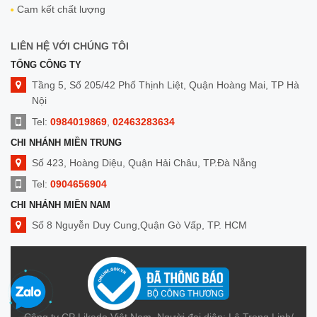
Cam kết chất lượng
LIÊN HỆ VỚI CHÚNG TÔI
TỔNG CÔNG TY
Tầng 5, Số 205/42 Phố Thịnh Liệt, Quận Hoàng Mai, TP Hà
Nội
Tel:
0984019869
,
02463283634
CHI NHÁNH MIỀN TRUNG
Số 423, Hoàng Diệu, Quận Hải Châu, TP.Đà Nẵng
Tel:
0904656904
CHI NHÁNH MIỀN NAM
Số 8 Nguyễn Duy Cung,Quận Gò Vấp, TP. HCM
Tel:
0909014299
Công ty CP Likado Việt Nam. Người đại diện: Lê Trọng Linh/