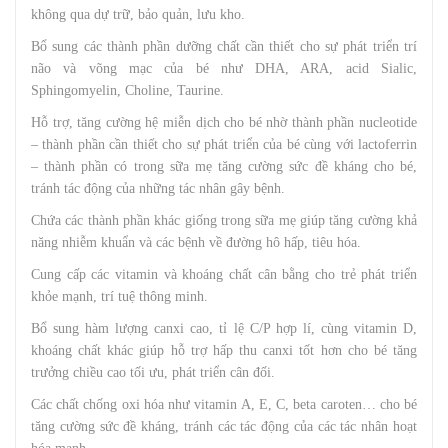
không qua dự trữ, bảo quản, lưu kho.
Bổ sung các thành phần dưỡng chất cần thiết cho sự phát triển trí
não và võng mạc của bé như DHA, ARA, acid Sialic,
Sphingomyelin, Choline, Taurine.
Hỗ trợ, tăng cường hệ miễn dịch cho bé nhờ thành phần nucleotide
– thành phần cần thiết cho sự phát triển của bé cùng với lactoferrin
– thành phần có trong sữa mẹ tăng cường sức đề kháng cho bé,
tránh tác động của những tác nhân gây bệnh.
Chứa các thành phần khác giống trong sữa mẹ giúp tăng cường khả
năng nhiễm khuẩn và các bệnh về đường hô hấp, tiêu hóa.
Cung cấp các vitamin và khoáng chất cân bằng cho trẻ phát triển
khỏe mạnh, trí tuệ thông minh.
Bổ sung hàm lượng canxi cao, tỉ lệ C/P hợp lí, cùng vitamin D,
khoáng chất khác giúp hỗ trợ hấp thu canxi tốt hơn cho bé tăng
trưởng chiều cao tối ưu, phát triển cân đối.
Các chất chống oxi hóa như vitamin A, E, C, beta caroten… cho bé
tăng cường sức đề kháng, tránh các tác động của các tác nhân hoạt