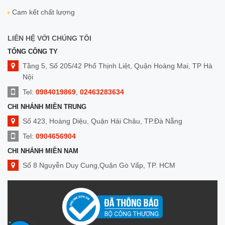
Cam kết chất lượng
LIÊN HỆ VỚI CHÚNG TÔI
TỔNG CÔNG TY
Tầng 5, Số 205/42 Phố Thịnh Liệt, Quận Hoàng Mai, TP Hà
Nội
Tel:
0984019869
,
02463283634
CHI NHÁNH MIỀN TRUNG
Số 423, Hoàng Diệu, Quận Hải Châu, TP.Đà Nẵng
Tel:
0904656904
CHI NHÁNH MIỀN NAM
Số 8 Nguyễn Duy Cung,Quận Gò Vấp, TP. HCM
Tel:
0909014299