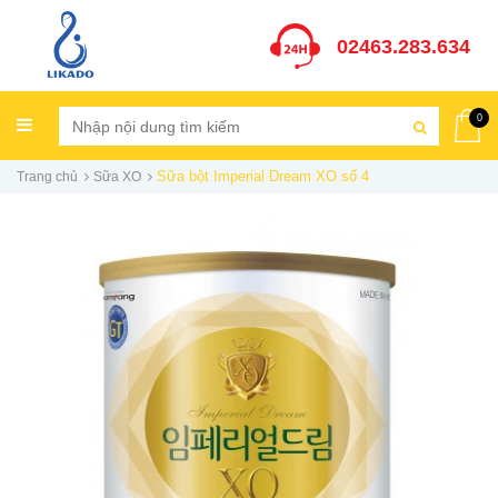
02463.283.634
0
Sữa bột Imperial Dream XO số 4
Trang chủ
Sữa XO