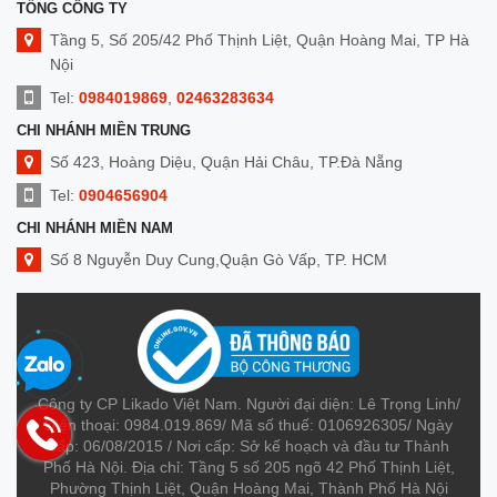
TỔNG CÔNG TY
Tầng 5, Số 205/42 Phố Thịnh Liệt, Quận Hoàng Mai, TP Hà
Nội
Tel:
0984019869
,
02463283634
CHI NHÁNH MIỀN TRUNG
Số 423, Hoàng Diệu, Quận Hải Châu, TP.Đà Nẵng
Tel:
0904656904
CHI NHÁNH MIỀN NAM
Số 8 Nguyễn Duy Cung,Quận Gò Vấp, TP. HCM
Tel:
0909014299
Công ty CP Likado Việt Nam. Người đại diện: Lê Trọng Linh/
Điện thoại: 0984.019.869/ Mã số thuế: 0106926305/ Ngày
cấp: 06/08/2015 / Nơi cấp: Sở kế hoạch và đầu tư Thành
Phố Hà Nội. Địa chỉ: Tầng 5 số 205 ngõ 42 Phố Thịnh Liệt,
Phường Thịnh Liệt, Quận Hoàng Mai, Thành Phố Hà Nội