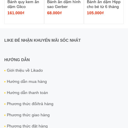
Bánh quy kem ăn
Bánh ăn dặm hình
Bánh ăn dặm Hipp
dặm Glico
sao Gerber
cho bé từ 6 tháng
tuổi
161.000₫
68.000₫
105.000₫
LIKE ĐỂ NHẬN KHUYẾN MÃI SỐC NHẤT
HƯỚNG DẪN
Giới thiệu về Likado
Hướng dẫn mua hàng
Hướng dẫn thanh toán
Phương thức đổi/trả hàng
Phương thức giao hàng
Phương thức đặt hàng