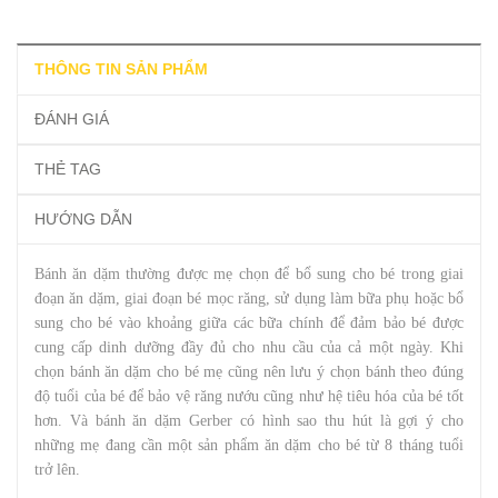
THÔNG TIN SẢN PHẨM
ĐÁNH GIÁ
THẺ TAG
HƯỚNG DẪN
Bánh ăn dặm thường được mẹ chọn để bổ sung cho bé trong giai
đoạn ăn dặm, giai đoạn bé mọc răng, sử dụng làm bữa phụ hoặc bổ
sung cho bé vào khoảng giữa các bữa chính để đảm bảo bé được
cung cấp dinh dưỡng đầy đủ cho nhu cầu của cả một ngày. Khi
chọn bánh ăn dặm cho bé mẹ cũng nên lưu ý chọn bánh theo đúng
độ tuổi của bé để bảo vệ răng nướu cũng như hệ tiêu hóa của bé tốt
hơn. Và bánh ăn dặm Gerber có hình sao thu hút là gợi ý cho
những mẹ đang cần một sản phẩm ăn dặm cho bé từ 8 tháng tuổi
trở lên.