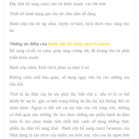
Đặc biệt bổ sung canxi cho bé khỏe mạnh, cao lớn hơn.
Thiết kế bánh dạng que cho bé cầm nắm dễ dàng.
Bánh xốp cho bé tập nhai, luyện cơ hàm, kích thích mọc răng cho
bé.
Những ưu điểm của
bánh xốp bổ sung canxi Iwamoto
Bổ sung cả sắt và canxi giúp tăng cường sức đề kháng cho bé phát
triển khỏe mạnh.
Bánh xốp mềm, kích thích phản xạ nhai ở trẻ.
Không chứa chất bảo quản, sử dụng ngay tiện lợi cho những mẹ
bận rộn.
Thời kì ăn dặm của bé mẹ phải đặc biệt chú ý, nếu lơ là có thể
khiến bé sụt kí, gây ra tình trạng biếng ăn lâu dài mà không thể cải
thiện được. Ngoài ra đối với các mẹ bận rộn với công việc, không
có thời gian nấu nướng, thì lựa chọn những sản phẩm bánh ăn dặm
luôn là lựa chọn thuận tiện nhất bên cạnh sử dụng những thực
phẩm ăn dặm bổ sung khác. Bánh xốp bổ sung canxi Iwamoto của
Nhật đang là lựa chọn của nhiều mẹ hiện nay, cho con ăn ngon hơn