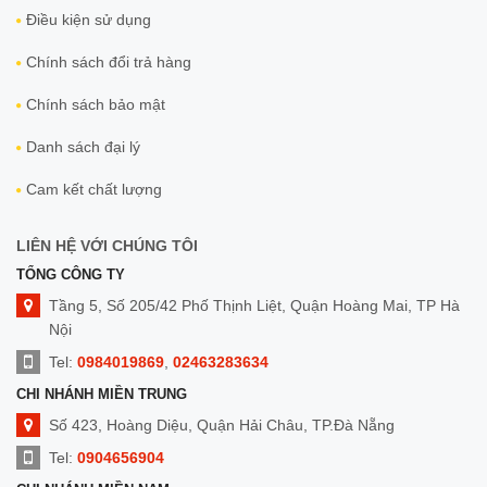
Điều kiện sử dụng
Chính sách đổi trả hàng
Chính sách bảo mật
Danh sách đại lý
Cam kết chất lượng
LIÊN HỆ VỚI CHÚNG TÔI
TỔNG CÔNG TY
Tầng 5, Số 205/42 Phố Thịnh Liệt, Quận Hoàng Mai, TP Hà
Nội
Tel:
0984019869
,
02463283634
CHI NHÁNH MIỀN TRUNG
Số 423, Hoàng Diệu, Quận Hải Châu, TP.Đà Nẵng
Tel:
0904656904