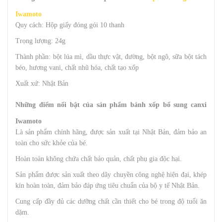
Iwamoto
Quy cách: Hộp giấy đóng gói 10 thanh
Trọng lượng: 24g
Thành phần: bột lúa mì, dầu thực vật, đường, bột ngô, sữa bột tách
béo, hương vani, chất nhũ hóa, chất tạo xốp
Xuất xứ: Nhật Bản
Những điểm nổi bật của sản phẩm bánh xốp bổ sung canxi
Iwamoto
Là sản phẩm chính hãng, được sản xuất tại Nhật Bản, đảm bảo an
toàn cho sức khỏe của bé.
Hoàn toàn không chứa chất bảo quản, chất phụ gia độc hại.
Sản phẩm được sản xuất theo dây chuyền công nghệ hiện đại, khép
kín hoàn toàn, đảm bảo đáp ứng tiêu chuẩn của bộ y tế Nhật Bản.
Cung cấp đầy đủ các dưỡng chất cần thiết cho bé trong độ tuổi ăn
dặm.