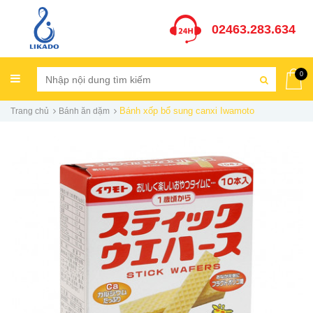
02463.283.634
0
Bánh xốp bổ sung canxi Iwamoto
Trang chủ
Bánh ăn dặm