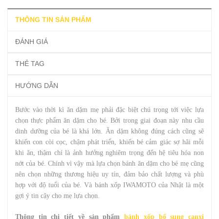
THÔNG TIN SẢN PHẨM
ĐÁNH GIÁ
THẺ TAG
HƯỚNG DẪN
Bước vào thời kì ăn dặm mẹ phải đặc biệt chú trọng tới việc lựa
chọn thực phẩm ăn dặm cho bé. Bởi trong giai đoạn này nhu cầu
dinh dưỡng của bé là khá lớn. Ăn dặm không đúng cách cũng sẽ
khiến con còi cọc, chậm phát triển, khiến bé cảm giác sợ hãi mỗi
khi ăn, thậm chí là ảnh hưởng nghiêm trọng đến hệ tiêu hóa non
nớt của bé. Chính vì vậy mà lựa chọn bánh ăn dặm cho bé mẹ cũng
nên chọn những thương hiệu uy tín, đảm bảo chất lượng và phù
hợp với độ tuổi của bé. Và bánh xốp IWAMOTO của Nhật là một
gợi ý tin cậy cho mẹ lựa chọn.
Thông tin chi tiết về sản phẩm
bánh xốp bổ sung canxi