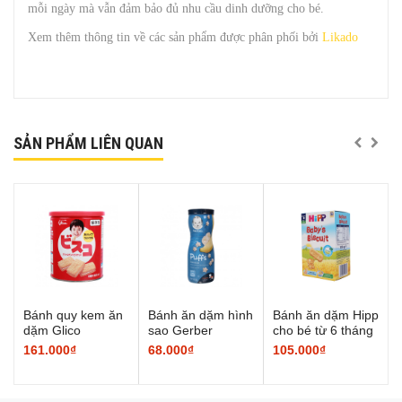
mỗi ngày mà vẫn đảm bảo đủ nhu cầu dinh dưỡng cho bé.
Xem thêm thông tin về các sản phẩm được phân phối bởi
Likado
SẢN PHẨM LIÊN QUAN
Bánh quy kem ăn
Bánh ăn dặm hình
Bánh ăn dặm Hipp
dặm Glico
sao Gerber
cho bé từ 6 tháng
tuổi
161.000₫
68.000₫
105.000₫