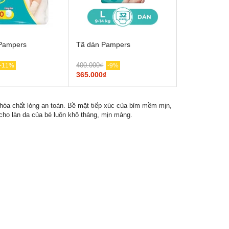
Pampers
Tã dán Pampers
400.000₫
-11%
-9%
365.000₫
khóa chất lỏng an toàn. Bề mặt tiếp xúc của bỉm mềm mịn,
cho làn da của bé luôn khô tháng, mịn màng.
Hộp thủy tinh vuông
Likado chịu nhiệt,...
75.000₫
-35%
49.000₫