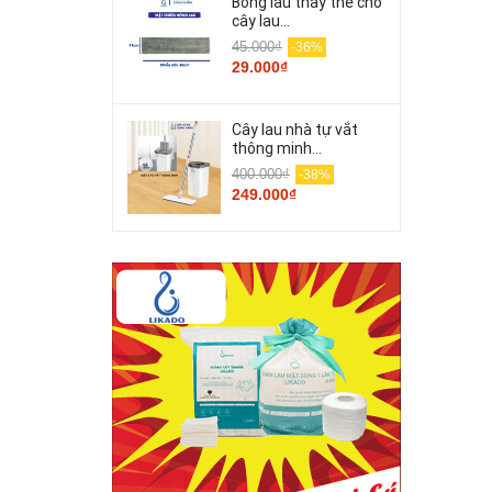
Bông lau thay thế cho
cây lau...
45.000₫
-36%
29.000₫
Cây lau nhà tự vắt
thông minh...
400.000₫
-38%
249.000₫