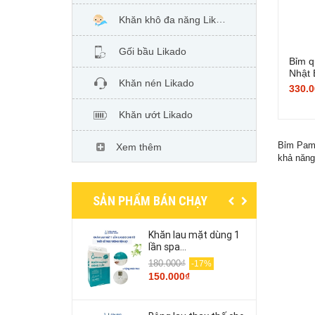
Khăn khô đa năng Likado
Gối bầu Likado
Bỉm q
Nhật 
Khăn nén Likado
330.0
Khăn ướt Likado
Bỉm Pamp
Xem thêm
khả năng
SẢN PHẨM BÁN CHẠY
Khăn lau mặt dùng 1
lần spa...
180.000₫
-17%
150.000₫