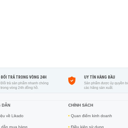
ĐỔI TRẢ TRONG VÒNG 24H
UY TÍN HÀNG ĐẦU
Đổi trả sản phẩm nhanh chóng
Sản phẩm được ủy quyền b
trong vòng 24h đồng hồ.
các hãng sản xuất.
 DẪN
CHÍNH SÁCH
iệu về Likado
Quan điểm kinh doanh
 dẫn mua hàng
Điều kiện sử dụng