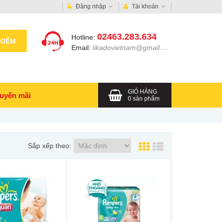
Đăng nhập
Tài khoản
02463.283.634
Hotline:
KIẾM
Email:
likadovietnam@gmail.com
GIỎ HÀNG
uyến mãi
0
sản phẩm
Sắp xếp theo: