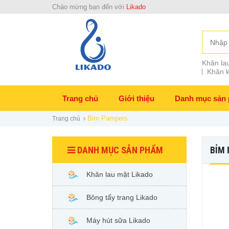
Chào mừng bạn đến với
Likado
Khăn lau
Khăn k
Trang chủ
Giới thiệu
Danh mục sản
Bỉm Pampers
Trang chủ
DANH MỤC SẢN PHẨM
BỈM
Khăn lau mặt Likado
Bông tẩy trang Likado
Máy hút sữa Likado