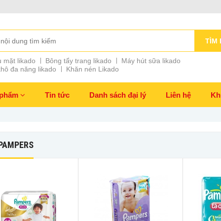
TÌM 
 mặt likado
Bông tẩy trang likado
Máy hút sữa likado
hô đa năng likado
Khăn nén Likado
 phẩm
Tin tức
Danh sách đại lý
Liên hệ
Kh
 PAMPERS