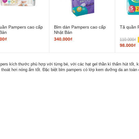
uần Pampers cao cấp
Bỉm dán Pampers cao cấp
Tã quần 
Bản
Nhật Bản
00₫
340.000₫
110.000₫
98.000₫
ers kích thước phù hợp với từng bé, với các hạt gel thần kì thấm hút tốt, 
 thoát hơi nóng ẩm tốt. Đặc biệt bỉm pampers có lớp kem dưỡng da an toàn 
Cây lau nhà thông
Cây lau nhà thông
minh phun sương...
minh tách nước...
400.000₫
650.000₫
-50%
-48%
199.000₫
339.000₫