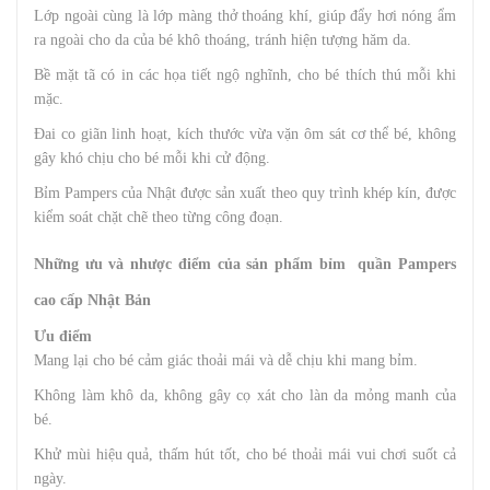
Lớp ngoài cùng là lớp màng thở thoáng khí, giúp đẩy hơi nóng ẩm
ra ngoài cho da của bé khô thoáng, tránh hiện tượng hăm da.
Bề mặt tã có in các họa tiết ngộ nghĩnh, cho bé thích thú mỗi khi
mặc.
Đai co giãn linh hoạt, kích thước vừa vặn ôm sát cơ thể bé, không
gây khó chịu cho bé mỗi khi cử động.
Bỉm Pampers của Nhật được sản xuất theo quy trình khép kín, được
kiểm soát chặt chẽ theo từng công đoạn.
Những ưu và nhược điểm của sản phẩm bỉm quần Pampers
cao cấp Nhật Bản
Ưu điểm
Mang lại cho bé cảm giác thoải mái và dễ chịu khi mang bỉm.
Không làm khô da, không gây cọ xát cho làn da mỏng manh của
bé.
Khử mùi hiệu quả, thấm hút tốt, cho bé thoải mái vui chơi suốt cả
ngày.