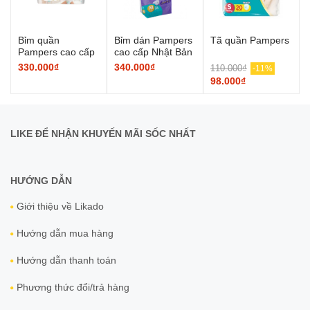
Bỉm quần
Bỉm dán Pampers
Tã quần Pampers
Pampers cao cấp
cao cấp Nhật Bản
Nhật Bản
330.000₫
340.000₫
110.000₫
-11%
98.000₫
LIKE ĐỂ NHẬN KHUYẾN MÃI SỐC NHẤT
HƯỚNG DẪN
Giới thiệu về Likado
Hướng dẫn mua hàng
Hướng dẫn thanh toán
Phương thức đổi/trả hàng