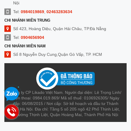
Nội
Tel:
0984019869
,
02463283634
CHI NHÁNH MIỀN TRUNG
Số 423, Hoàng Diệu, Quận Hải Châu, TP.Đà Nẵng
Tel:
0904656904
CHI NHÁNH MIỀN NAM
Số 8 Nguyễn Duy Cung,Quận Gò Vấp, TP. HCM
Tel:
0909014299
Công ty CP Likado Việt Nam. Người đại diện: Lê Trọng Linh/
Điện thoại: 0984.019.869/ Mã số thuế: 0106926305/ Ngày
cấp: 06/08/2015 / Nơi cấp: Sở kế hoạch và đầu tư Thành
Phố Hà Nội. Địa chỉ: Tầng 5 số 205 ngõ 42 Phố Thịnh Liệt,
Phường Thịnh Liệt, Quận Hoàng Mai, Thành Phố Hà Nội