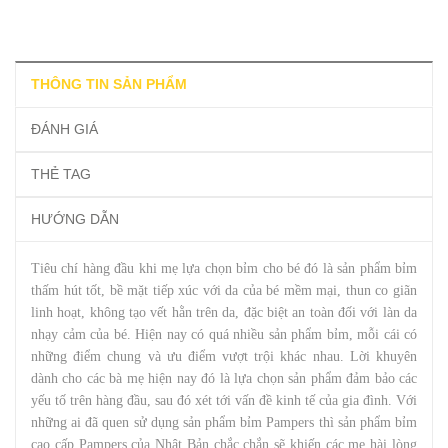
THÔNG TIN SẢN PHẨM
ĐÁNH GIÁ
THẺ TAG
HƯỚNG DẪN
Tiêu chí hàng đầu khi mẹ lựa chọn bỉm cho bé đó là sản phẩm bỉm
thấm hút tốt, bề mặt tiếp xúc với da của bé mềm mại, thun co giãn
linh hoạt, không tạo vết hằn trên da, đặc biệt an toàn đối với làn da
nhạy cảm của bé. Hiện nay có quá nhiều sản phẩm bỉm, mỗi cái có
những điểm chung và ưu điểm vượt trội khác nhau. Lời khuyên
dành cho các bà mẹ hiện nay đó là lựa chọn sản phẩm đảm bảo các
yếu tố trên hàng đầu, sau đó xét tới vấn đề kinh tế của gia đình. Với
những ai đã quen sử dụng sản phẩm bỉm Pampers thì sản phẩm bỉm
cao cấp Pampers của Nhật Bản chắc chắn sẽ khiến các mẹ hài lòng