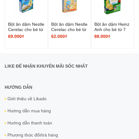
Bột ăn dặm Nestle
Bột ăn dặm Nestle
Bột ăn dặm Heinz
Cerelac cho bé từ
Cerelac cho bé từ
Anh cho bé từ 7
8 đến 24 tháng
6 đến 24 tháng
tháng tuổi
69.000₫
62.000₫
88.000₫
tuổi
tuổi
LIKE ĐỂ NHẬN KHUYẾN MÃI SỐC NHẤT
HƯỚNG DẪN
Giới thiệu về Likado
Hướng dẫn mua hàng
Hướng dẫn thanh toán
Phương thức đổi/trả hàng