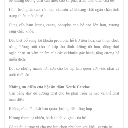
bé những dưỡng chất cần thiết cho sự phát triển toàn diện của bé.
Hàm lượng sắt cao, các loại viatmin và khoáng chất ngăn chặn tình
trạng thiếu máu ở trẻ.
Cung cấp hàm lượng canxi, phospho cho bé cao lớn hơn, xương
răng chắc khỏe.
Đặc biệt bổ sung lợi khuẩn probiotic hỗ trợ tiêu hóa, cải thiện chức
năng đường ruột cho bé hấp thu dinh dưỡng tốt hơn, đồng thời
ngăn chặn sự xâm nhiễm của các vi khuẩn gây bệnh, tăng cường hệ
miễn dịch.
Bột có những mảnh lợn cợn cho bé tập làm quen với việc nhai và
nuốt thức ăn.
Những ưu điểm của bột ăn dặm Nestle Cerelac
Cân bằng đầy đủ dưỡng chất cho bé phát triển trí não và thể chất
toàn diện.
Không có chứa chất bảo quản, hương liệu tổng hợp.
Hương thơm tự nhiên, kích thích vị giác của bé.
Có nhiều hương vị cho mẹ lựa chọn phù hợp với khẩu vị vủa bé.