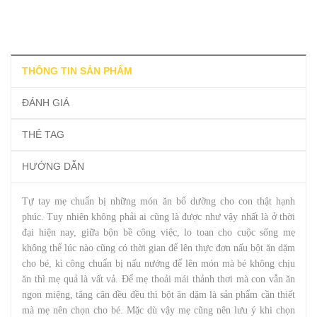
THÔNG TIN SẢN PHẨM
ĐÁNH GIÁ
THẺ TAG
HƯỚNG DẪN
Tự tay mẹ chuẩn bị những món ăn bổ dưỡng cho con thật hạnh
phúc. Tuy nhiên không phải ai cũng là được như vậy nhất là ở thời
đại hiện nay, giữa bộn bề công việc, lo toan cho cuộc sống mẹ
không thể lúc nào cũng có thời gian để lên thực đơn nấu bột ăn dặm
cho bé, kì công chuẩn bị nấu nướng để lên món mà bé không chịu
ăn thì mẹ quả là vất vả. Để mẹ thoải mái thảnh thơi mà con vẫn ăn
ngon miệng, tăng cân đều đều thì bột ăn dặm là sản phẩm cần thiết
mà mẹ nên chọn cho bé. Mặc dù vậy mẹ cũng nên lưu ý khi chọn