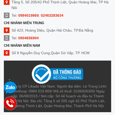
Tầng 5, Số 205/42 Phố Thịnh Liệt, Quận Hoàng Mai, TP Hà
Nội
Tel:
0984019869
,
02463283634
CHI NHÁNH MIỀN TRUNG
Số 423, Hoàng Diệu, Quận Hải Châu, TP.Đà Nẵng
Tel:
0904656904
CHI NHÁNH MIỀN NAM
Số 8 Nguyễn Duy Cung,Quận Gò Vấp, TP. HCM
Tel:
0909014299
Công ty CP Likado Việt Nam. Người đại diện: Lê Trọng Linh/
Điện thoại: 0984.019.869/ Mã số thuế: 0106926305/ Ngày
cấp: 06/08/2015 / Nơi cấp: Sở kế hoạch và đầu tư Thành
Phố Hà Nội. Địa chỉ: Tầng 5 số 205 ngõ 42 Phố Thịnh Liệt,
Phường Thịnh Liệt, Quận Hoàng Mai, Thành Phố Hà Nội