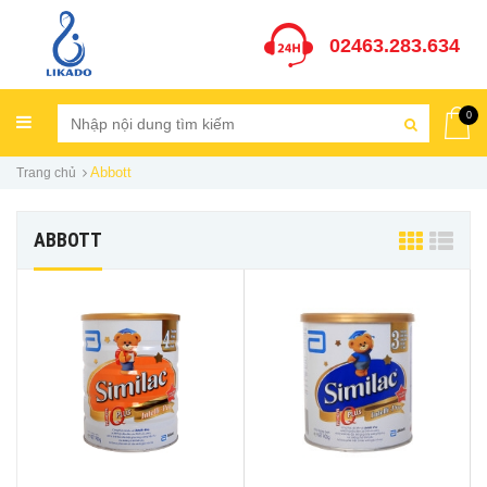
02463.283.634
0
Abbott
Trang chủ
ABBOTT