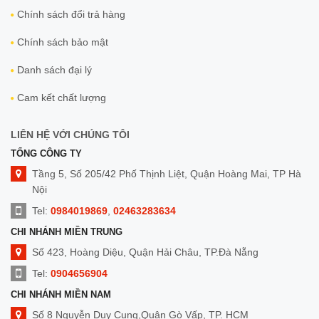
Chính sách đổi trả hàng
Chính sách bảo mật
Danh sách đại lý
Cam kết chất lượng
LIÊN HỆ VỚI CHÚNG TÔI
TỔNG CÔNG TY
Tầng 5, Số 205/42 Phố Thịnh Liệt, Quận Hoàng Mai, TP Hà
Nội
Tel:
0984019869
,
02463283634
CHI NHÁNH MIỀN TRUNG
Số 423, Hoàng Diệu, Quận Hải Châu, TP.Đà Nẵng
Tel:
0904656904
CHI NHÁNH MIỀN NAM
Số 8 Nguyễn Duy Cung,Quận Gò Vấp, TP. HCM