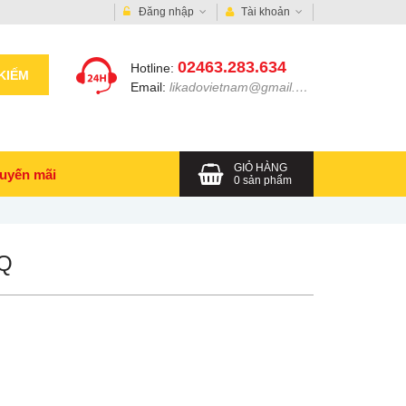
Đăng nhập
Tài khoản
02463.283.634
Hotline:
KIẾM
Email:
likadovietnam@gmail.com
GIỎ HÀNG
uyến mãi
0
sản phẩm
Q