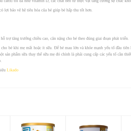
u canxi tối đa như vitamin D, các chất béo từ thực vật tăng cường sự chắc khỏ
có lợi bảo vệ hệ tiêu hóa của bé giúp bé hấp thu tốt hơn.
hỗ trợ tăng trưởng chiều cao, cân nặng cho bé theo đúng giai đoạn phát triển.
 cho bé khi mẹ mất hoặc ít sữa. Để bé mau lớn và khỏe mạnh yếu tố đầu tiên 
ột sản phẩm sữa thay thế sữa mẹ đó chính là phải cung cấp các yếu tố cần thi
.
hiệu
Likado