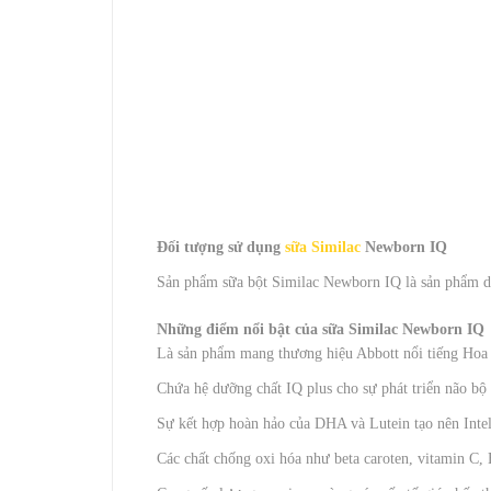
Đối tượng sử dụng
sữa Similac
Newborn IQ
Sản phẩm sữa bột Similac Newborn IQ là sản phẩm dà
Những điểm nổi bật của sữa Similac Newborn IQ
Là sản phẩm mang thương hiệu Abbott nổi tiếng Hoa
Chứa hệ dưỡng chất IQ plus cho sự phát triển não bộ 
Sự kết hợp hoàn hảo của DHA và Lutein tạo nên Intelli
Các chất chống oxi hóa như beta caroten, vitamin C, 