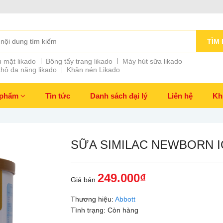
TÌM 
 mặt likado
Bông tẩy trang likado
Máy hút sữa likado
hô đa năng likado
Khăn nén Likado
 phẩm
Tin tức
Danh sách đại lý
Liên hệ
Kh
SỮA SIMILAC NEWBORN I
249.000₫
Giá bán
Thương hiệu:
Abbott
Tình trạng:
Còn hàng