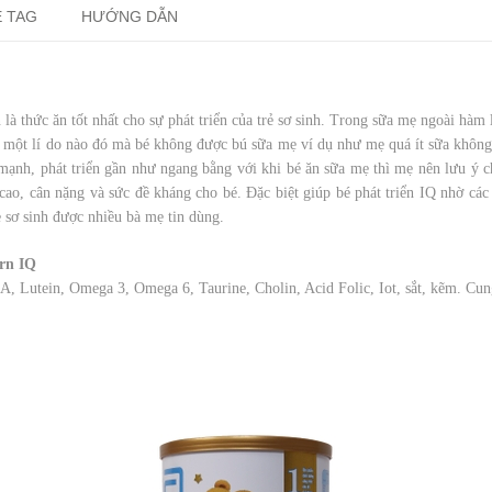
 TAG
HƯỚNG DẪN
là thức ăn tốt nhất cho sự phát triển của trẻ sơ sinh. Trong sữa mẹ ngoài hàm
 một lí do nào đó mà bé không được bú sữa mẹ ví dụ như mẹ quá ít sữa không 
mạnh, phát triển gần như ngang bằng với khi bé ăn sữa mẹ thì mẹ nên lưu ý c
cao, cân nặng và sức đề kháng cho bé. Đặc biệt giúp bé phát triển IQ nhờ các c
 sơ sinh được nhiều bà mẹ tin dùng.
orn IQ
 Lutein, Omega 3, Omega 6, Taurine, Cholin, Acid Folic, Iot, sắt, kẽm. Cung