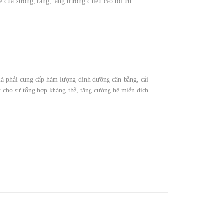
e của xương, răng, tăng trưởng chiều cao tối ưu.
là phải cung cấp hàm lượng dinh dưỡng cân bằng, cải
ết cho sự tổng hợp kháng thể, tăng cường hệ miễn dịch