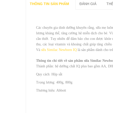
THÔNG TIN SẢN PHẨM
ĐÁNH GIÁ
THẺ
Các chuyên gia dinh dưỡng khuyên rằng, sữa mẹ luôn 
lượng kháng thể, tăng cường hệ miễn dịch cho bé. Vì
cần thiết. Tuy nhiên để đảm bảo cho con được khỏe 
thu, các loại vitamin và khoáng chất giúp tăng chiều 
Và
sữa Similac Newborn IQ
là sản phẩm dành cho trẻ
Thông tin chi tiết về sản phẩm sữa Similac Newb
Thành phần: hệ dưỡng chất IQ plus bao gồm AA, DHA,
Quy cách: Hộp sắt
Trọng lượng: 400g, 800g
Thương hiệu: Abbott