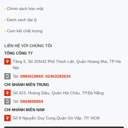
Chính sách bảo mật
Danh sách đại lý
Cam kết chất lượng
LIÊN HỆ VỚI CHÚNG TÔI
TỔNG CÔNG TY
Tầng 5, Số 205/42 Phố Thịnh Liệt, Quận Hoàng Mai, TP Hà
Nội
Tel:
0984019869
,
02463283634
CHI NHÁNH MIỀN TRUNG
Số 423, Hoàng Diệu, Quận Hải Châu, TP.Đà Nẵng
Tel:
0904656904
CHI NHÁNH MIỀN NAM
Số 8 Nguyễn Duy Cung,Quận Gò Vấp, TP. HCM
Tel:
0909014299