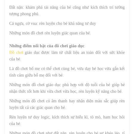
Đất nặn: khám phá tài năng của bé cũng như kích thích trí tưởng
tượng phong phú.
Cá ngựa, cờ vua: rèn luyện cho bé khả năng tư duy
Những món đồ chơi rèn luyện giác quan của bé.
Những điểm nổi bật của đồ chơi giáo dục
Đồ chơi
giáo dục được làm từ chất liệu an toàn đối với sức khỏe
của bé.
Là đồ chơi bố mẹ có thể chơi cùng bé, vừa dạy bé học vừa gắn kết
tình cảm giữa bố mẹ đối với bé.
Những món đồ chơi giáo dục phù hợp với độ tuổi của bé giúp bé
nhận thức tốt hơn khi vừa chơi vừa học, rèn luyện kỹ năng cho bé.
Những món đồ chơi có âm thanh hay nhận diện màu sắc giúp rèn
luyện tất cả các giác quan cho bé.
Rèn luyện tư duy logic, kích thích sự hiếu kì, tò mò, ham học hỏi
của bé.
Những món đồ chơi như đất nặn, rèn luyện cho bé sự khéo léo, tỉ