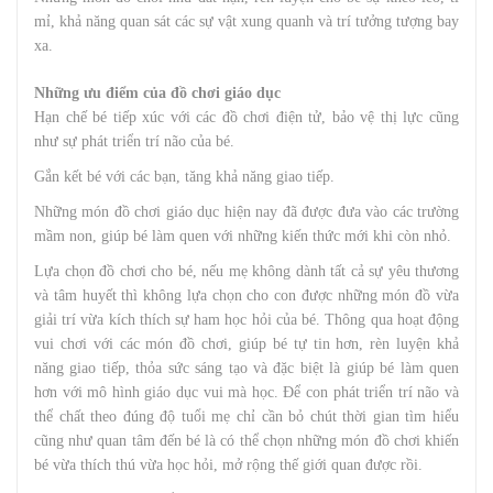
mỉ, khả năng quan sát các sự vật xung quanh và trí tưởng tượng bay
xa.
Những ưu điểm của đồ chơi giáo dục
Hạn chế bé tiếp xúc với các đồ chơi điện tử, bảo vệ thị lực cũng
như sự phát triển trí não của bé.
Gắn kết bé với các bạn, tăng khả năng giao tiếp.
Những món đồ chơi giáo dục hiện nay đã được đưa vào các trường
mầm non, giúp bé làm quen với những kiến thức mới khi còn nhỏ.
Lựa chọn đồ chơi cho bé, nếu mẹ không dành tất cả sự yêu thương
và tâm huyết thì không lựa chọn cho con được những món đồ vừa
giải trí vừa kích thích sự ham học hỏi của bé. Thông qua hoạt động
vui chơi với các món đồ chơi, giúp bé tự tin hơn, rèn luyện khả
năng giao tiếp, thỏa sức sáng tạo và đặc biệt là giúp bé làm quen
hơn với mô hình giáo dục vui mà học. Để con phát triển trí não và
thể chất theo đúng độ tuổi mẹ chỉ cần bỏ chút thời gian tìm hiểu
cũng như quan tâm đến bé là có thể chọn những món đồ chơi khiến
bé vừa thích thú vừa học hỏi, mở rộng thế giới quan được rồi.