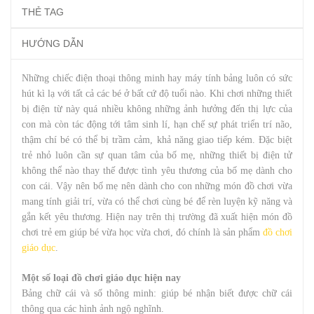
THẺ TAG
HƯỚNG DẪN
Những chiếc điện thoại thông minh hay máy tính bảng luôn có sức
hút kì lạ với tất cả các bé ở bất cứ độ tuổi nào. Khi chơi những thiết
bị điện từ này quá nhiều không những ảnh hưởng đến thị lực của
con mà còn tác động tới tâm sinh lí, hạn chế sự phát triển trí não,
thậm chí bé có thể bị trầm cảm, khả năng giao tiếp kém. Đặc biệt
trẻ nhỏ luôn cần sự quan tâm của bố mẹ, những thiết bị điện tử
không thể nào thay thế được tình yêu thương của bố mẹ dành cho
con cái. Vậy nên bố mẹ nên dành cho con những món đồ chơi vừa
mang tính giải trí, vừa có thể chơi cùng bé để rèn luyện kỹ năng và
gắn kết yêu thương. Hiện nay trên thị trường đã xuất hiện món đồ
chơi trẻ em giúp bé vừa học vừa chơi, đó chính là sản phẩm
đồ chơi
giáo dục
.
Một số loại đồ chơi giáo dục hiện nay
Bảng chữ cái và số thông minh: giúp bé nhận biết được chữ cái
thông qua các hình ảnh ngộ nghĩnh.