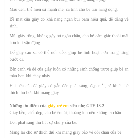
Màu đen, thể hiện sự mạnh mẽ, cá tính cho bé trai năng động.
Bề mặt của giày có khả năng ngăn bụi bám hiệu quả, dễ dàng vệ
sinh.
Mũi giày rộng, không gây bó ngón chân, cho bé cảm giác thoải mái
hơn khi vận động.
Đế giày cao su có thể uốn dẻo, giúp bé linh hoạt hơn trong từng
bước đi.
Bên cạnh và đế của giày luôn có những rãnh chống trượt giúp bé an
toàn hơn khi chạy nhảy.
Hai bên của đế giày có gắn đèn phát sáng, đẹp mắt, sẽ khiến bé
thích thú hơn khi mang giày.
Những ưu điểm của
giày trẻ em
siêu nhẹ GTE 13.2
Giày bền, chất đẹp, cho bé êm ái, thoáng khí nên không bí chân.
Đèn phát sáng thu hút sự chú ý của bé.
Mang lại cho sự thích thú khi mang giày bảo vệ đôi chân của bé.