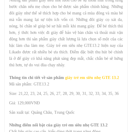
Những sản phẩm giày siêu nhẹ luôn cho bé sự thoải mái trong từng
bước chân nếu mẹ chọn cho bé được sản phẩm chính hãng. Những
đôi giày như thế sẽ thích hợp cho bé mang cả mùa đông và màu hè
mà vẫn mang lại sự tiện ích vốn có. Những đôi giày cọ xát da,
nóng, bí chân sẽ giúp bé sợ hãi mỗi khi mang giày. Để bé thích thú
hơn, ý thức hơn việc đi giày để bảo vệ bàn chân và thoải mái vận
động hơn thì sản phẩm giày chất lượng là lựa chọn số một của các
bậc làm cha làm mẹ. Giày trẻ em siêu nhẹ GTE13.2 hiện nay của
Likado được rất nhiều bé ưa thích. Điểm đặc biệt thu hút bé chính
là ở đế giày có khả năng phát sáng đẹp mắt, chắc chắn bé sẽ hứng
thú hơn, tự do vui đùa chạy nhảy.
Thông tin chi tiết về sản phẩm
giày trẻ em siêu nhẹ GTE 13.2
Mã sản phẩm: GTE13.2
Size: 21,22, 23, 24, 25, 26, 27, 28, 29, 30, 31, 32, 33, 34, 35, 36
Giá: 129,000VNĐ
Sản xuất tại: Quảng Châu, Trung Quốc
Những điểm nổi bật của giày trẻ em siêu nhẹ GTE 13.2
Chất liệu giày cao cấp, kiểu dáng thời trang năng động.