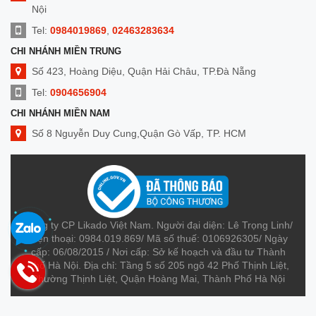
Nội
Tel:
0984019869
,
02463283634
CHI NHÁNH MIỀN TRUNG
Số 423, Hoàng Diệu, Quận Hải Châu, TP.Đà Nẵng
Tel:
0904656904
CHI NHÁNH MIỀN NAM
Số 8 Nguyễn Duy Cung,Quận Gò Vấp, TP. HCM
Tel:
0909014299
Công ty CP Likado Việt Nam. Người đại diện: Lê Trọng Linh/
Điện thoại: 0984.019.869/ Mã số thuế: 0106926305/ Ngày
cấp: 06/08/2015 / Nơi cấp: Sở kế hoạch và đầu tư Thành
Phố Hà Nội. Địa chỉ: Tầng 5 số 205 ngõ 42 Phố Thịnh Liệt,
Phường Thịnh Liệt, Quận Hoàng Mai, Thành Phố Hà Nội