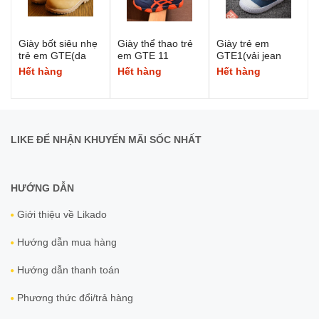
Giày bốt siêu nhẹ
Giày thể thao trẻ
Giày trẻ em
trẻ em GTE(da
em GTE 11
GTE1(vải jean
bò)
xanh dương)
Hết hàng
Hết hàng
Hết hàng
LIKE ĐỂ NHẬN KHUYẾN MÃI SỐC NHẤT
HƯỚNG DẪN
Giới thiệu về Likado
Hướng dẫn mua hàng
Hướng dẫn thanh toán
Phương thức đổi/trả hàng