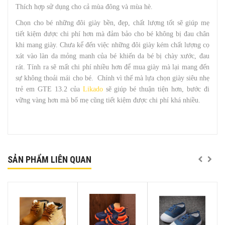
Thích hợp sử dụng cho cả mùa đông và mùa hè.
Chọn cho bé những đôi giày bền, đẹp, chất lượng tốt sẽ giúp mẹ
tiết kiệm được chi phí hơn mà đảm bảo cho bé không bị đau chân
khi mang giày. Chưa kể đến việc những đôi giày kém chất lượng cọ
xát vào làn da mỏng manh của bé khiến da bé bị chày xước, đau
rát. Tính ra sẽ mất chi phí nhiều hơn để mua giày mà lại mang đến
sự không thoải mái cho bé. Chính vì thế mà lựa chọn giày siêu nhẹ
trẻ em GTE 13.2 của
Likado
sẽ giúp bé thuận tiện hơn, bước đi
vững vàng hơn mà bố mẹ cũng tiết kiệm được chi phí khá nhiều.
SẢN PHẨM LIÊN QUAN