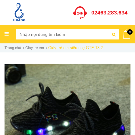
02463.283.634
0
Giày trẻ em siêu nhẹ GTE 13.2
Trang chủ
Giày trẻ em