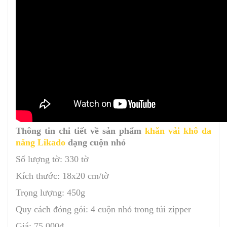
Thông tin chi tiết về sản phẩm
khăn vải khô đa
năng Likado
dạng cuộn nhỏ
Số lượng tờ: 330 tờ
Kích thước: 18x20 cm/tờ
Trọng lượng: 450g
Quy cách đóng gói: 4 cuộn nhỏ trong túi zipper
Giá: 75,000đ