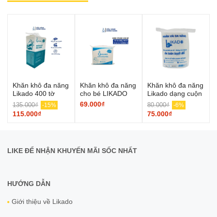
Khăn khô đa năng
Khăn khô đa năng
Khăn khô đa năng
Likado 400 tờ
cho bé LIKADO
Likado dạng cuộn
100% cotton kích
600g (15x20)
lớn
69.000₫
135.000₫
80.000₫
-15%
-6%
thước 15*20cm
115.000₫
75.000₫
LIKE ĐỂ NHẬN KHUYẾN MÃI SỐC NHẤT
HƯỚNG DẪN
Giới thiệu về Likado