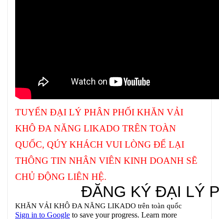
TUYỂN ĐẠI LÝ PHÂN PHỐI KHĂN VẢI
KHÔ ĐA NĂNG LIKADO TRÊN TOÀN
QUỐC, QÚY KHÁCH VUI LÒNG ĐỂ LẠI
THÔNG TIN NHÂN VIÊN KINH DOANH SẼ
CHỦ ĐỘNG LIÊN HỆ.