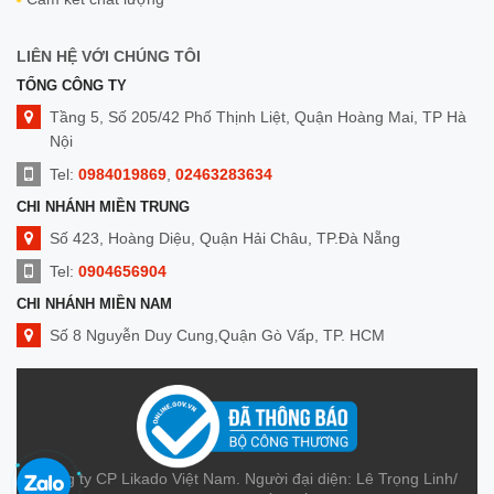
LIÊN HỆ VỚI CHÚNG TÔI
TỔNG CÔNG TY
Tầng 5, Số 205/42 Phố Thịnh Liệt, Quận Hoàng Mai, TP Hà
Nội
Tel:
0984019869
,
02463283634
CHI NHÁNH MIỀN TRUNG
Số 423, Hoàng Diệu, Quận Hải Châu, TP.Đà Nẵng
Tel:
0904656904
CHI NHÁNH MIỀN NAM
Số 8 Nguyễn Duy Cung,Quận Gò Vấp, TP. HCM
Tel:
0909014299
Công ty CP Likado Việt Nam. Người đại diện: Lê Trọng Linh/