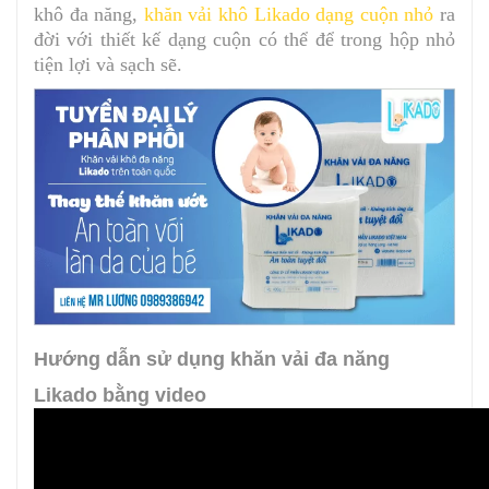
khô đa năng,
khăn vải khô Likado dạng cuộn nhỏ
ra
đời với thiết kế dạng cuộn có thể để trong hộp nhỏ
tiện lợi và sạch sẽ.
Hướng dẫn sử dụng khăn vải đa năng
Likado bằng video