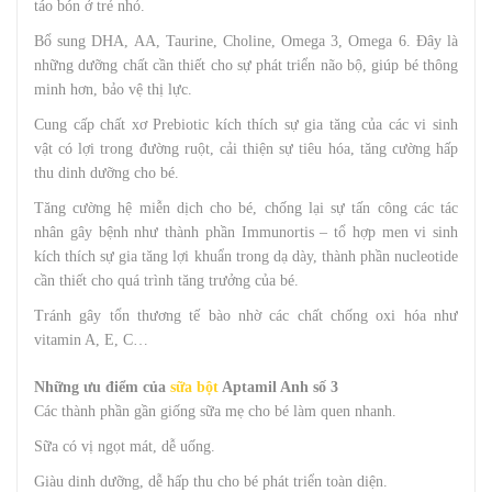
táo bón ở trẻ nhỏ.
Bổ sung DHA, AA, Taurine, Choline, Omega 3, Omega 6. Đây là
những dưỡng chất cần thiết cho sự phát triển não bộ, giúp bé thông
minh hơn, bảo vệ thị lực.
Cung cấp chất xơ Prebiotic kích thích sự gia tăng của các vi sinh
vật có lợi trong đường ruột, cải thiện sự tiêu hóa, tăng cường hấp
thu dinh dưỡng cho bé.
Tăng cường hệ miễn dịch cho bé, chống lại sự tấn công các tác
nhân gây bệnh như thành phần Immunortis – tổ hợp men vi sinh
kích thích sự gia tăng lợi khuẩn trong dạ dày, thành phần nucleotide
cần thiết cho quá trình tăng trưởng của bé.
Tránh gây tổn thương tế bào nhờ các chất chống oxi hóa như
vitamin A, E, C…
Những ưu điểm của
sữa bột
Aptamil Anh số 3
Các thành phần gần giống sữa mẹ cho bé làm quen nhanh.
Sữa có vị ngọt mát, dễ uống.
Giàu dinh dưỡng, dễ hấp thu cho bé phát triển toàn diện.