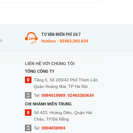
TƯ VẤN MIỄN PHÍ 24/7
ởi
Hotline : 02463.283.634
LIÊN HỆ VỚI CHÚNG TÔI
TỔNG CÔNG TY
Tầng 5, Số 205/42 Phố Thịnh Liệt,
Quận Hoàng Mai, TP Hà Nội
Tel:
0984019869
,
02463283634
CHI NHÁNH MIỀN TRUNG
Số 423, Hoàng Diệu, Quận Hải
Châu, TP.Đà Nẵng
Tel:
0904656904