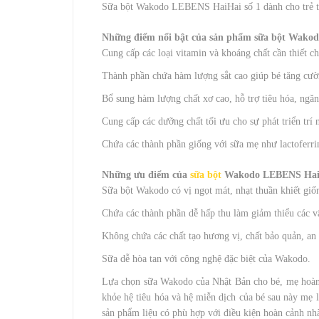
Sữa bột Wakodo LEBENS HaiHai số 1 dành cho trẻ t
Những điểm nổi bật của sản phẩm sữa bột Wako
Cung cấp các loại vitamin và khoáng chất cần thiết ch
Thành phần chứa hàm lượng sắt cao giúp bé tăng cườn
Bổ sung hàm lượng chất xơ cao, hỗ trợ tiêu hóa, ngăn 
Cung cấp các dưỡng chất tối ưu cho sự phát triển tr
Chứa các thành phần g
iống với sữa mẹ như lactoferri
Những ưu điểm của
sữa bột
Wakodo LEBENS HaiH
Sữa bột Wakodo có vị ngọt mát, nhạt thuần khiết giố
Chứa các thành phần dễ hấp thu làm giảm thiểu các vấ
Không chứa các chất tạo hương vị, chất bảo quản, an 
Sữa dễ hòa tan với công nghệ đặc biệt của Wakodo.
Lựa chọn sữa Wakodo của Nhật Bản cho bé, mẹ hoàn 
khỏe hệ tiêu hóa và hệ miễn dịch của bé sau này mẹ
sản phẩm liệu có phù hợp với điều kiện hoàn cảnh nh