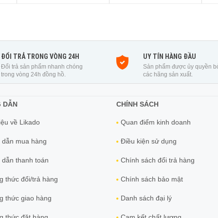
ĐỔI TRẢ TRONG VÒNG 24H
UY TÍN HÀNG ĐẦU
Đổi trả sản phẩm nhanh chóng
Sản phẩm được ủy quyền b
trong vòng 24h đồng hồ.
các hãng sản xuất.
 DẪN
CHÍNH SÁCH
iệu về Likado
Quan điểm kinh doanh
 dẫn mua hàng
Điều kiện sử dụng
dẫn thanh toán
Chính sách đổi trả hàng
 thức đổi/trả hàng
Chính sách bảo mật
 thức giao hàng
Danh sách đại lý
 thức đặt hàng
Cam kết chất lượng