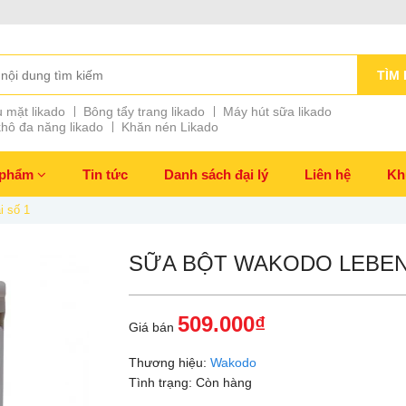
TÌM 
 mặt likado
Bông tẩy trang likado
Máy hút sữa likado
hô đa năng likado
Khăn nén Likado
 phẩm
Tin tức
Danh sách đại lý
Liên hệ
Kh
 số 1
SỮA BỘT WAKODO LEBENS
509.000₫
Giá bán
Thương hiệu:
Wakodo
Tình trạng:
Còn hàng