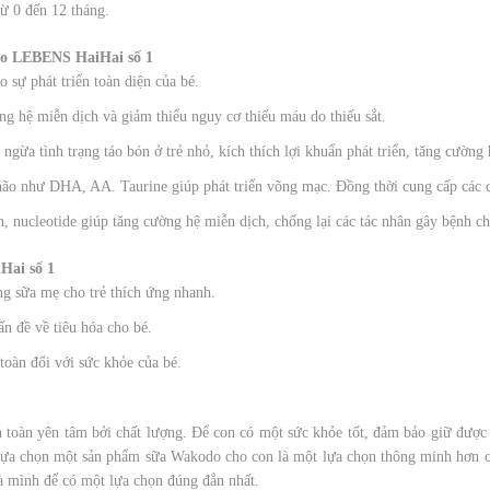
ừ 0 đến 12 tháng.
do LEBENS HaiHai số 1
o sự phát triển toàn diện của bé.
g hệ miễn dịch và giảm thiểu nguy cơ thiếu máu do thiếu sắt.
ngừa tình trạng táo bón ở trẻ nhỏ, kích thích lợi khuẩn phát triển, tăng cường
í não như DHA, AA. Taurine giúp phát triển võng mạc. Đồng thời cung cấp các 
n, nucleotide giúp tăng cường hệ miễn dịch, chống lại các tác nhân gây bệnh ch
ai số 1
ng sữa mẹ cho trẻ thích ứng nhanh.
n đề về tiêu hóa cho bé.
toàn đối với sức khỏe của bé.
toàn yên tâm bởi chất lượng. Để con có một sức khỏe tốt, đảm bảo giữ được 
 lựa chọn một sản phẩm sữa Wakodo cho con là một lựa chọn thông minh hơn c
à mình để có một lựa chọn đúng đắn nhất.