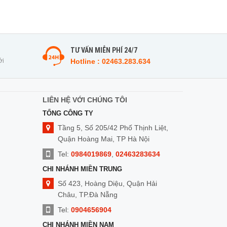
TƯ VẤN MIỄN PHÍ 24/7
ởi
Hotline : 02463.283.634
LIÊN HỆ VỚI CHÚNG TÔI
TỔNG CÔNG TY
Tầng 5, Số 205/42 Phố Thịnh Liệt,
Quận Hoàng Mai, TP Hà Nội
Tel:
0984019869
,
02463283634
CHI NHÁNH MIỀN TRUNG
Số 423, Hoàng Diệu, Quận Hải
Châu, TP.Đà Nẵng
Tel:
0904656904
CHI NHÁNH MIỀN NAM