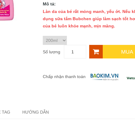
Mô tả:
Làn da của bé rất mỏng manh, yếu ớt. Nếu k
dụng sữa tắm Bubchen giúp làm sạch tốt h
của bé luôn khỏe mạnh, mịn màng.
MUA
Số lượng
Chấp nhận thanh toán
 TAG
HƯỚNG DẪN