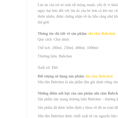
Làn da của trẻ sơ sinh rất mỏng manh, yếu ớt vi kh
nguy hại hơn đối với làn da của bé hơn cả khi mẹ c
thiên nhiên, được chứng nhận về da liễu cũng như kh
thế giới.
Thông tin chi tiết về sản phẩm
sữa tắm Bubchen
Quy cách: Chai nhựa
Thể tích: 200ml, 230ml, 400ml, 1000ml
Thương hiệu: Bubchen
Xuất xứ: Đức
Đối tượng sử dụng sản phẩm
sữa tắm Bubchen
Sữa tắm Bubchen là sản phẩm tắm gội dành riêng cho
Những điểm nổi bật của sản phẩm sữa tắm Bubc
Sản phẩm này mang thương hiệu Bubchen – thương hiệ
Sản phẩm đã được kiểm định y khoa về độ an toàn đối 
Sữa tắm Bubchen được chiết xuất từ các nguyên liệu 