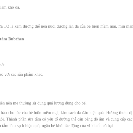
 làm khô da.
ứa 1/3 là kem dưỡng thể nên nuôi dưỡng làn da của bé luôn mềm mại, mịn màn
 tắm Bubchen
mắt.
 so với các sản phẩm khác.
nhiên nên mẹ thường sử dụng quá lượng dùng cho bé.
bảo cho tóc của bé luôn mềm mại, làm sạch da đầu hiệu quả. Hương thơm dịu
 gội. Thành phần sữa tắm có yếu tố dưỡng thể cân bằng độ ẩm và cung cấp các
tắm làm sạch hiệu quả, ngăn bé khỏi tác động của vi khuẩn có hại.