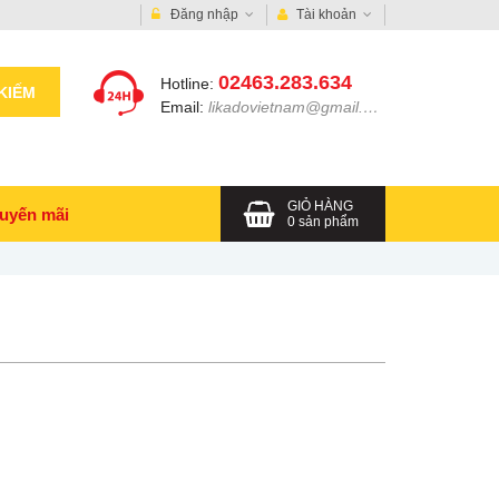
Đăng nhập
Tài khoản
02463.283.634
Hotline:
KIẾM
Email:
likadovietnam@gmail.com
GIỎ HÀNG
uyến mãi
0
sản phẩm