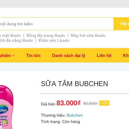
TÌM 
 mặt likado
Bông tẩy trang likado
Máy hút sữa likado
hô đa năng likado
Khăn nén Likado
 phẩm
Tin tức
Danh sách đại lý
Liên hệ
Kh
SỮA TẮM BUBCHEN
83.000₫
90.000₫
-72%
Giá bán
Thương hiệu:
Bubchen
Tình trạng:
Còn hàng