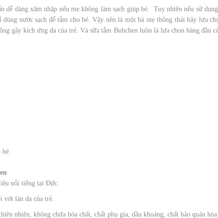
uẩn dễ dàng xâm nhập nếu mẹ không làm sạch giúp bé. Tuy nhiên nếu sử dụng
hỉ dùng nước sạch để tắm cho bé. Vậy nên là một bà mẹ thông thái hãy lựa 
ông gây kích ứng da của trẻ. Và sữa tắm Bubchen luôn là lựa chọn hàng đầu 
 bé.
hen
u nổi tiếng tại Đức.
với làn da của trẻ.
thiên nhiên, không chứa hóa chất, chất phụ gia, dầu khoáng, chất bảo quản hó