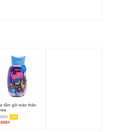
a tắm gội toàn thân
nee
.000₫
-8%
.000₫