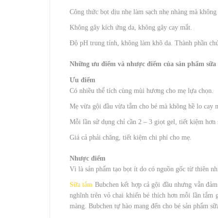
Công thức bọt dịu nhẹ làm sạch nhẹ nhàng mà không
Không gây kích ứng da, không gây cay mắt.
Độ pH trung tính, không làm khô da. Thành phần ch
Những ưu điểm và nhược điểm của sản phẩm sữa
Ưu điểm
Có nhiều thể tích cùng mùi hương cho mẹ lựa chọn.
Mẹ vừa gội đầu vừa tắm cho bé mà không hề lo cay 
Mỗi lần sử dụng chỉ cần 2 – 3 giọt gel, tiết kiệm hơn
Giá cả phải chăng, tiết kiệm chi phí cho mẹ.
Nhược điểm
Vì là sản phẩm tạo bọt ít do có nguồn gốc từ thiên 
Sữa tắm
Bubchen kết hợp cả gội đầu nhưng vẫn đảm 
nghĩnh trên vỏ chai khiến bé thích hơn mỗi lần tắm
màng. Bubchen tự hào mang đến cho bé sản phẩm sữa 