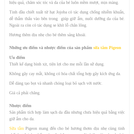
hiệu quả, chăm sóc tóc và da của bé luôn mềm mượt, mịn màng.
Tinh dầu chiết xuất từ hạt Jojoba có tác dụng chống nhiễm khuẩn,
dễ thẩm thấu vào bên trong giúp giữ ẩm, nuôi dưỡng da của bé.
Ngoài ra còn có tác dụng se khít lỗ chân lông.
Hương thêm dịu nhẹ cho bé thêm sảng khoái.
Những ưu điểm và nhược điểm của sản phẩm
sữa tắm Pigeon
Ưu điểm
Thiết kế dạng bình xịt, tiện lợi cho mẹ mỗi lần sử dụng.
Không gây cay mắt, không có hóa chất tổng hợp gây kích ứng da.
Dễ dàng tạo bọt và nhanh chóng loại bỏ sạch với nước.
Giá cả phải chăng.
Nhược điểm
Sản phẩm tích hợp làm sạch da đầu nhưng chưa hiệu quả bằng việc
giữ ẩm cho da.
Sữa tắm
Pigeon mang đến cho bé hương thơm dịu nhẹ cùng tinh