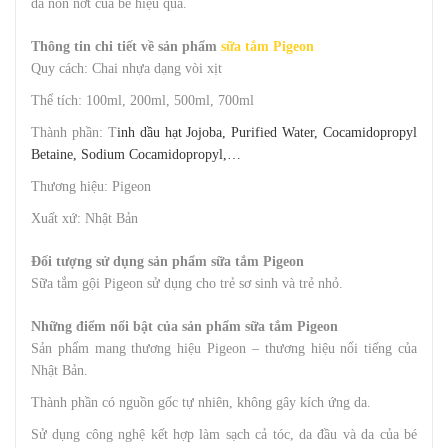
da non nớt của bé hiệu quả.
Thông tin chi tiết về sản phẩm
sữa tắm Pigeon
Quy cách: Chai nhựa dạng vòi xịt
Thể tích: 100ml, 200ml, 500ml, 700ml
Thành phần: T
inh dầu hạt Jojoba, Purified Water, Cocamidopropyl
Betaine, Sodium Cocamidopropyl,…
Thương hiệu: Pigeon
Xuất xứ: Nhật Bản
Đối tượng sử dụng sản phẩm sữa tắm Pigeon
Sữa tắm gội Pigeon sử dụng cho trẻ sơ sinh và trẻ nhỏ.
Những điểm nổi bật của sản phẩm sữa tắm Pigeon
Sản phẩm mang thương hiệu Pigeon – thương hiệu nổi tiếng của
Nhật Bản.
Thành phần có nguồn gốc tự nhiên, không gây kích ứng da.
Sử dụng công nghệ kết hợp làm sạch cả tóc, da đầu và da của bé