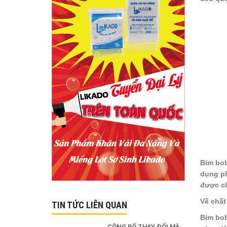
Bỉm bob
dụng ph
được ch
Về chất
TIN TỨC LIÊN QUAN
Bỉm bob
CÔNG BỐ THAY ĐỔI MÀU SẮC SẢN PHẨM KHĂN KHÔ ĐA NĂNG LIKADO 300G