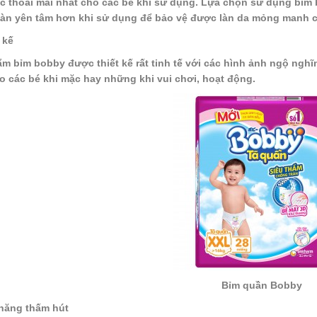
c thoải mái nhất cho các bé khi sử dụng. Lựa chọn sử dụng bỉm 
àn yên tâm hơn khi sử dụng để bảo vệ được làn da mỏng manh củ
 kế
m bỉm bobby được thiết kế rất tinh tế với các hình ảnh ngộ ngh
o các bé khi mặc hay những khi vui chơi, hoạt động.
Bỉm quần Bobby
năng thấm hút