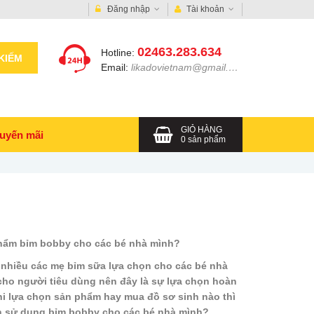
Đăng nhập
Tài khoản
02463.283.634
Hotline:
KIẾM
Email:
likadovietnam@gmail.com
GIỎ HÀNG
uyến mãi
0
sản phẩm
hẩm bỉm bobby cho các bé nhà mình?
t nhiều các mẹ bỉm sữa lựa chọn cho các bé nhà
cho người tiêu dùng nên đây là sự lựa chọn hoàn
hi lựa chọn sản phẩm hay mua đồ sơ sinh nào thì
ên sử dụng bỉm bobby cho các bé nhà mình?