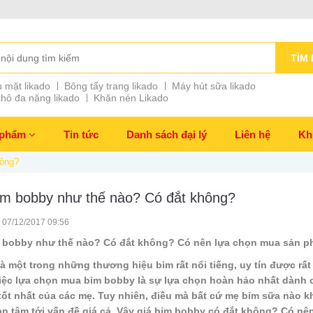
TÌM 
 mặt likado
Bông tẩy trang likado
Máy hút sữa likado
hô đa năng likado
Khăn nén Likado
 phẩm
Tin tức
Danh sách đại lý
Liên hệ
Kh
hông?
ỉm bobby như thế nào? Có đắt không?
 07/12/2017 09:56
m
bobby như thế nào? Có đắt không? Có nên lựa chọn mua sản p
à một trong những thương hiệu bỉm rất nổi tiếng, uy tín được rấ
iệc lựa chọn mua bỉm bobby là sự lựa chọn hoàn hảo nhất dành 
tốt nhất của các mẹ. Tuy nhiên, điều mà bất cứ mẹ bỉm sữa nào k
n tâm tới vấn đề giá cả. Vậy giá bỉm bobby có đắt không? Có n