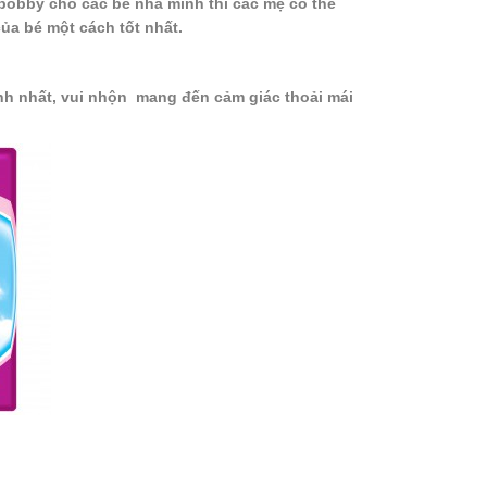
bobby cho các bé nhà mình thì các mẹ có thể
a bé một cách tốt nhất.
ĩnh nhất, vui nhộn mang đến cảm giác thoải mái