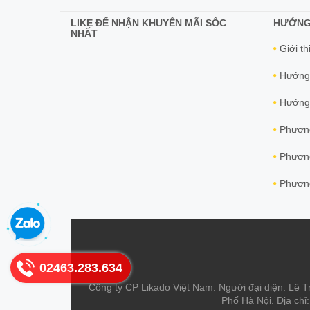
LIKE ĐỂ NHẬN KHUYẾN MÃI SỐC
HƯỚNG
NHẤT
Giới th
Hướng
Hướng 
Phương
Phương
Phương
02463.283.634
Công ty CP Likado Việt Nam. Người đại diện: Lê T
Phố Hà Nội. Địa chỉ