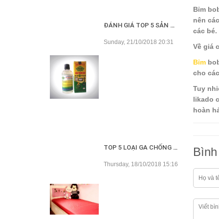
Bỉm bob
nên các
ĐÁNH GIÁ TOP 5 SẢN PHẨM DẦU TRÀM TỐT NHẤT HIỆN NAY
các bé.
Sunday, 21/10/2018 20:31
Về giá 
Bỉm
bob
cho các
Tuy nhi
likado 
hoàn hả
TOP 5 LOẠI GA CHỐNG THẤM TỐT NHẤT HIỆN NAY
Bình 
Thursday, 18/10/2018 15:16