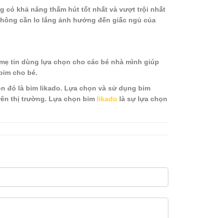
g có khả năng thấm hút tốt nhất và vượt trội nhất
hông cần lo lắng ảnh hưởng đến giấc ngủ của
mẹ tin dùng lựa chọn cho các bé nhà mình giúp
bỉm cho bé.
ọn đó là bỉm likado. Lựa chọn và sử dụng bỉm
rên thị trường. Lựa chọn bỉm
likado
là sự lựa chọn