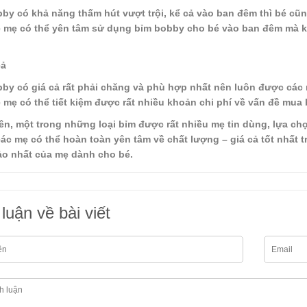
by có khả năng thấm hút vượt trội, kể cả vào ban đêm thì bé cũn
 mẹ có thể yên tâm sử dụng bỉm bobby cho bé vào ban đêm mà k
cả
by có giá cả rất phải chăng và phù hợp nhất nên luôn được các 
 mẹ có thể tiết kiệm được rất nhiều khoản chi phí về vấn đề mua 
ên, một trong những loại bỉm được rất nhiều mẹ tin dùng, lựa ch
các mẹ có thể hoàn toàn yên tâm về chất lượng – giá cả tốt nhất t
o nhất của mẹ dành cho bé.
luận về bài viết