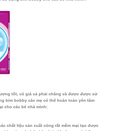
ượng tốt, có giá cả phải chăng và được được sử
dụng bỉm bobby các mẹ có thể hoàn toàn yên tâm
ại cho các bé nhà mình:
ác chất liệu sản xuất cũng rất mềm mại tạo được