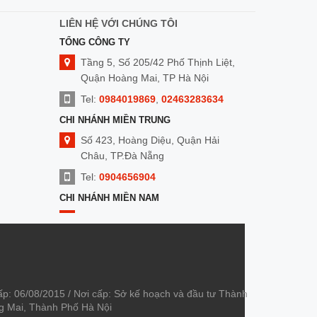
LIÊN HỆ VỚI CHÚNG TÔI
TỔNG CÔNG TY
Tầng 5, Số 205/42 Phố Thịnh Liệt,
Quận Hoàng Mai, TP Hà Nội
Tel:
0984019869
,
02463283634
CHI NHÁNH MIỀN TRUNG
Số 423, Hoàng Diệu, Quận Hải
Châu, TP.Đà Nẵng
Tel:
0904656904
CHI NHÁNH MIỀN NAM
Số 8 Nguyễn Duy Cung,Quận Gò
Vấp, TP. HCM
Tel:
0909014299
ấp: 06/08/2015 / Nơi cấp: Sở kế hoạch và đầu tư Thành
àng Mai, Thành Phố Hà Nội