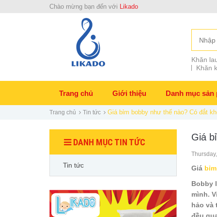
Chào mừng bạn đến với
Likado
Khăn lau
Khăn k
Trang chủ
Giới thiệu
Danh mục sản
Giá bỉm bobby như thế nào? Có đắt k
Trang chủ
Tin tức
Giá b
DANH MỤC TIN TỨC
Thursday,
Tin tức
Giá
bỉ
Bobby l
mình. V
hảo và 
đều qua