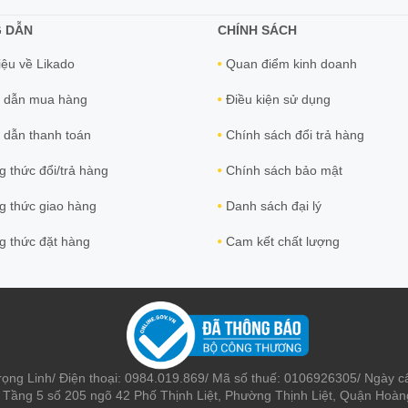
 DẪN
CHÍNH SÁCH
iệu về Likado
Quan điểm kinh doanh
 dẫn mua hàng
Điều kiện sử dụng
dẫn thanh toán
Chính sách đổi trả hàng
 thức đổi/trả hàng
Chính sách bảo mật
 thức giao hàng
Danh sách đại lý
 thức đặt hàng
Cam kết chất lượng
rọng Linh/ Điện thoại: 0984.019.869/ Mã số thuế: 0106926305/ Ngày c
: Tầng 5 số 205 ngõ 42 Phố Thịnh Liệt, Phường Thịnh Liệt, Quận Ho