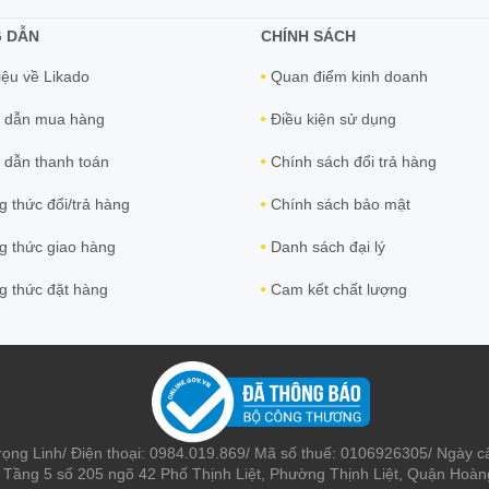
 DẪN
CHÍNH SÁCH
iệu về Likado
Quan điểm kinh doanh
 dẫn mua hàng
Điều kiện sử dụng
dẫn thanh toán
Chính sách đổi trả hàng
 thức đổi/trả hàng
Chính sách bảo mật
 thức giao hàng
Danh sách đại lý
 thức đặt hàng
Cam kết chất lượng
rọng Linh/ Điện thoại: 0984.019.869/ Mã số thuế: 0106926305/ Ngày c
: Tầng 5 số 205 ngõ 42 Phố Thịnh Liệt, Phường Thịnh Liệt, Quận Ho