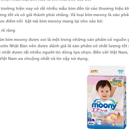
ị trường hiện nay có rất nhiều mẫu bỉm đến từ các thương hiệu k
ợng tốt và có giá thành phải chăng. Và loại bỉm moony là sản phẩ
u điểm nổi bật mà bỉm moony mang lại cho các bé:
 rõ ràng
m bỉm moony được coi là một trong những sản phẩm có nguồn gốc
nước Nhật Bản nên được đánh giá là sản phẩm có chất lượng tốt 
i nhất được rất nhiều người tin dùng lựa chọn. Đến với Việt Na
 Việt Nam ưa chuộng nhất và tin cậy sử dụng.