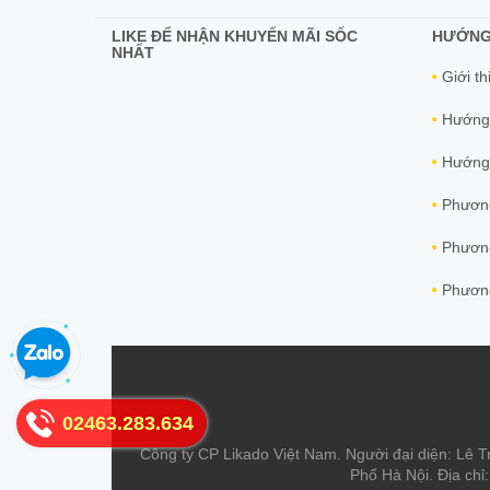
LIKE ĐỂ NHẬN KHUYẾN MÃI SỐC
HƯỚNG
NHẤT
Giới th
Hướng
Hướng 
Phương
Phương
Phương
02463.283.634
Công ty CP Likado Việt Nam. Người đại diện: Lê T
Phố Hà Nội. Địa chỉ