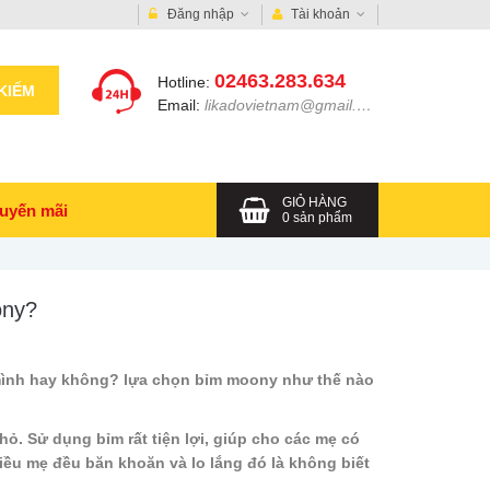
Đăng nhập
Tài khoản
02463.283.634
Hotline:
KIẾM
Email:
likadovietnam@gmail.com
GIỎ HÀNG
uyến mãi
0
sản phẩm
ony?
ình hay không? lựa chọn bỉm moony như thế nào
ỏ. Sử dụng bỉm rất tiện lợi, giúp cho các mẹ có
iều mẹ đều băn khoăn và lo lắng đó là không biết