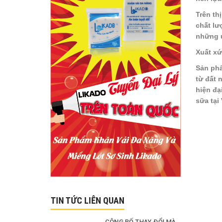
Trên th
chất lư
những ư
Xuất xứ
Sản phẩ
từ đất 
hiện đạ
sữa tại
TIN TỨC LIÊN QUAN
CÔNG BỐ THAY ĐỔI MÀU SẮC SẢN PHẨM KHĂN KHÔ ĐA NĂNG LIKADO 300G