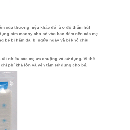
m của thương hiệu khác đó là ở độ thấm hút
sử dụng bỉm moony cho bé vào ban đêm nên các mẹ
g bé bị hăm da, bị ngứa ngáy và bị khó chịu.
rất nhiều các mẹ ưa chuộng và sử dụng. Vì thế
chi phí khá lớn và yên tâm sử dụng cho bé.