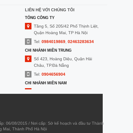
LIÊN HỆ VỚI CHÚNG TÔI
TỔNG CÔNG TY
Tầng 5, Số 205/42 Phố Thịnh Liệt,
Quận Hoàng Mai, TP Hà Nội
Tel:
0984019869
,
02463283634
CHI NHÁNH MIỀN TRUNG
Số 423, Hoàng Diệu, Quận Hải
Châu, TP.Đà Nẵng
Tel:
0904656904
CHI NHÁNH MIỀN NAM
Số 8 Nguyễn Duy Cung,Quận Gò
Vấp, TP. HCM
Tel:
0909014299
ấp: 06/08/2015 / Nơi cấp: Sở kế hoạch và đầu tư Thành
àng Mai, Thành Phố Hà Nội