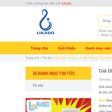
Chào mừng bạn đến với
Likado
Khăn lau
Khăn k
Trang chủ
Giới thiệu
Danh mục sản
Giá bỉm moony có đắt không? Có nên 
Trang chủ
Tin tức
Giá b
DANH MỤC TIN TỨC
Saturday,
Tin tức
Giá bỉm
là tốt 
Bỉm
đượ
thêm th
nên lựa