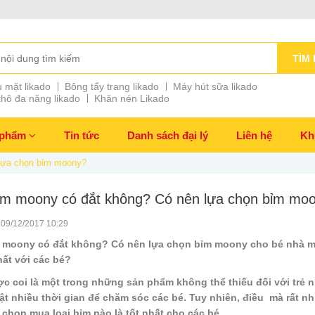
TÌM 
 mặt likado
Bông tẩy trang likado
Máy hút sữa likado
hô đa năng likado
Khăn nén Likado
 phẩm
Tin tức
Danh sách đại lý
Liên hệ
Kh
lựa chọn bỉm moony?
ỉm moony có đắt không? Có nên lựa chọn bỉm mo
 09/12/2017 10:29
 moony có đắt không? Có nên lựa chọn bỉm moony cho bé nhà m
nhất với các bé?
c coi là một trong những sản phẩm không thể thiếu đối với trẻ nh
ật nhiều thời gian để chăm sóc các bé. Tuy nhiên, điều mà rất nh
 chọn mua loại bỉm nào là tốt nhất cho các bé.