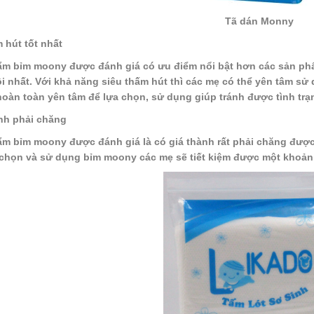
Tã dán Monny
 hút tốt nhất
m bỉm moony được đánh giá có ưu điểm nổi bật hơn các sản phẩ
ội nhất. Với khả năng siêu thấm hút thì các mẹ có thể yên tâm 
hoàn toàn yên tâm để lựa chọn, sử dụng giúp tránh được tình trạn
nh phải chăng
m bỉm moony được đánh giá là có giá thành rất phải chăng được 
 chọn và sử dụng bỉm moony các mẹ sẽ tiết kiệm được một khoản 