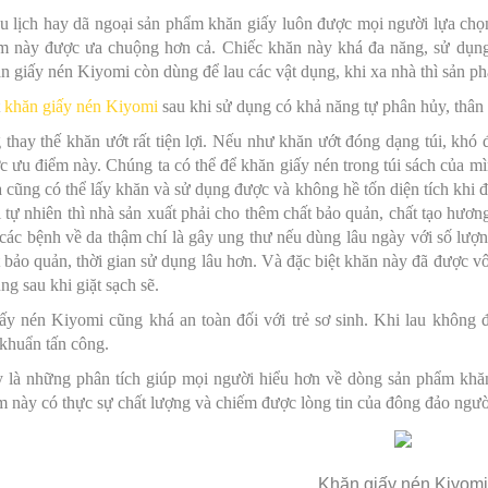
u lịch hay dã ngoại sản phẩm khăn giấy luôn được mọi người lựa chọn
m này được ưa chuộng hơn cả. Chiếc khăn này khá đa năng, sử dụng
n giấy nén Kiyomi còn dùng để lau các vật dụng, khi xa nhà thì sản ph
t
khăn giấy nén Kiyomi
sau khi sử dụng có khả năng tự phân hủy, thân 
thay thế khăn ướt rất tiện lợi. Nếu như khăn ướt đóng dạng túi, khó đ
 ưu điểm này. Chúng ta có thể để khăn giấy nén trong túi sách của mình
 cũng có thể lấy khăn và sử dụng được và không hề tốn diện tích khi 
 tự nhiên thì nhà sản xuất phải cho thêm chất bảo quản, chất tạo hươ
các bệnh về da thậm chí là gây ung thư nếu dùng lâu ngày với số lượ
 bảo quản, thời gian sử dụng lâu hơn. Và đặc biệt khăn này đã được v
ụng sau khi giặt sạch sẽ.
y nén Kiyomi cũng khá an toàn đối với trẻ sơ sinh. Khi lau không để
khuẩn tấn công.
y là những phân tích giúp mọi người hiểu hơn về dòng sản phẩm khă
 này có thực sự chất lượng và chiếm được lòng tin của đông đảo ngườ
Khăn giấy nén Kiyom