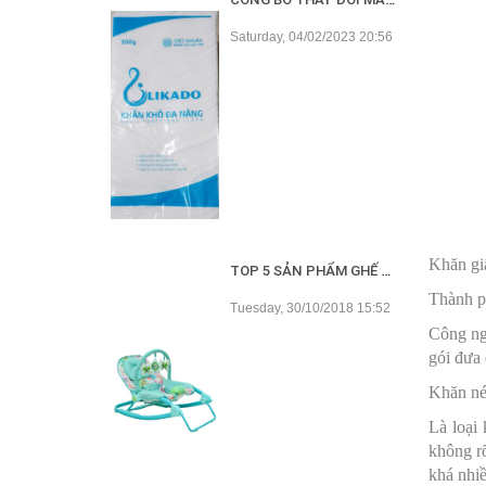
Saturday, 04/02/2023 20:56
Khăn gi
TOP 5 SẢN PHẨM GHẾ RUNG TỐT NHẤT HIỆN NAY
Thành ph
Tuesday, 30/10/2018 15:52
Công ngh
gói đưa 
Khăn nén
Là loại
không rõ
khá nhi