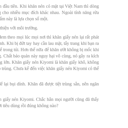
 đầu tiên. Khi khăn nén có mặt tại Việt Nam thì dòng
 cho nhiều mục đích khác nhau. Ngoài tính năng rửa
ẩm này là lựa chọn số một.
thiện với môi trường.
em theo mọi lúc mọi nơi thì khăn giấy nén lại rất phát
. Khi bị đứt tay hay cần lau mặt, tẩy trang khi bạn ra
để trong túi. Hơn thế nữa để khăn ướt không bị mốc khi
ng. Chất bảo quản này nguy hại vô cùng, nó gây ra kích
ng lớn. Khăn giấy nén Kiyomi là khăn giấy khô, không
ô trùng. Chưa kể đến việc khăn giấy nén Kiyomi có thể
 lại bụi dính. Khăn đã được tiệt trùng sẵn, nên ngăn
n giấy nén Kiyomi. Chắc hẳn mọi người cũng đã thấy
i tiêu dùng rồi đúng không nào?
i