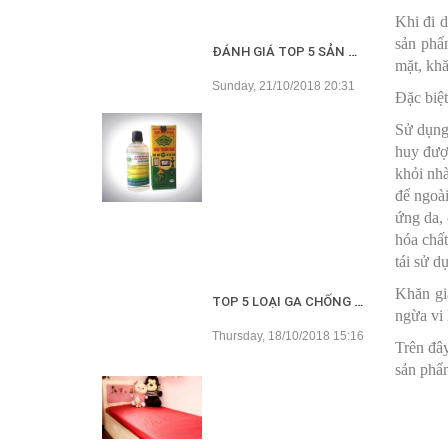
Khi đi d
sản phẩ
ĐÁNH GIÁ TOP 5 SẢN PHẨM DẦU TRÀM TỐT NHẤT HIỆN NAY
mặt, khă
Sunday, 21/10/2018 20:31
Đặc biệ
Sử dụng 
huy được
khỏi nhà
để ngoài
ứng da, 
hóa chất
tái sử d
Khăn giấ
TOP 5 LOẠI GA CHỐNG THẤM TỐT NHẤT HIỆN NAY
ngừa vi 
Thursday, 18/10/2018 15:16
Trên đâ
sản phẩm