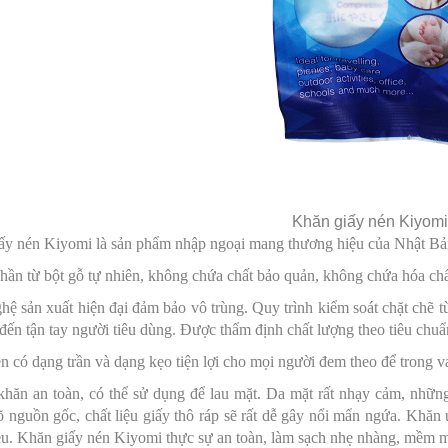
Khăn giấy nén Kiyom
ấy nén Kiyomi là sản phẩm nhập ngoại mang thương hiệu của Nhật Bản
ần từ bột gỗ tự nhiên, không chứa chất bảo quản, không chứa hóa chấ
ệ sản xuất hiện đại đảm bảo vô trùng. Quy trình kiểm soát chặt chẽ 
đến tận tay người tiêu dùng. Được thẩm định chất lượng theo tiêu chuẩ
 có dạng trần và dạng kẹo tiện lợi cho mọi người đem theo để trong val
 khăn an toàn, có thể sử dụng để lau mặt. Da mặt rất nhạy cảm, nhữn
 nguồn gốc, chất liệu giấy thô ráp sẽ rất dễ gây nổi mẩn ngứa. Khăn 
ều. Khăn giấy nén Kiyomi thực sự an toàn, làm sạch nhẹ nhàng, mềm m