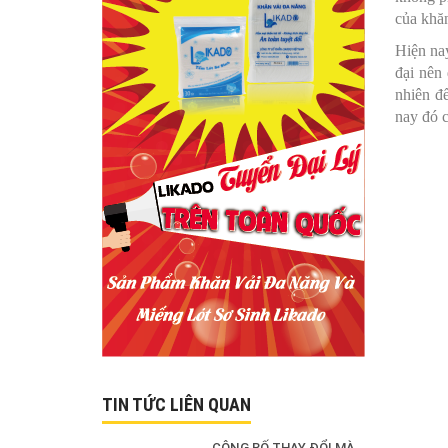
của khă
Hiện nay
đại nên
nhiên đ
nay đó 
TIN TỨC LIÊN QUAN
CÔNG BỐ THAY ĐỔI MÀU SẮC SẢN PHẨM KHĂN KHÔ ĐA NĂNG LIKADO 300G