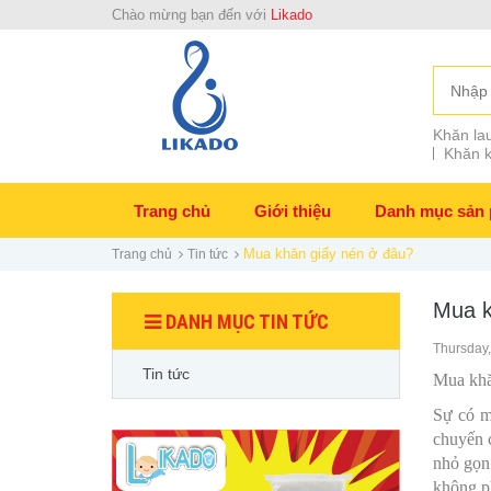
Chào mừng bạn đến với
Likado
Khăn lau
Khăn k
Trang chủ
Giới thiệu
Danh mục sản
Mua khăn giấy nén ở đâu?
Trang chủ
Tin tức
Mua k
DANH MỤC TIN TỨC
Thursday,
Tin tức
Mua khă
Sự có m
chuyến c
nhỏ gọn
không ph