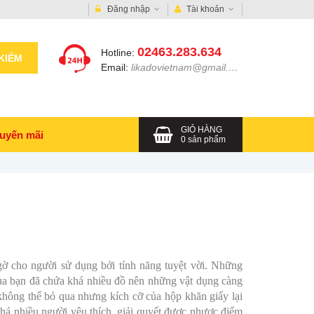
Đăng nhập
Tài khoản
02463.283.634
Hotline:
KIẾM
Email:
likadovietnam@gmail.com
GIỎ HÀNG
uyến mãi
0
sản phẩm
ngờ cho người sử dụng bởi tính năng tuyệt vời. Những
của bạn đã chứa khá nhiều đồ nên những vật dụng càng
không thể bỏ qua nhưng kích cỡ của hộp khăn giấy lại
 khá nhiều người yêu thích, giải quyết được nhược điểm