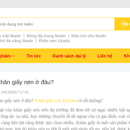
TÌM 
 mặt likado
Bông tẩy trang likado
Máy hút sữa likado
hô đa năng likado
Khăn nén Likado
 phẩm
Tin tức
Danh sách đại lý
Liên hệ
Kh
hăn giấy nén ở đâu?
 14/12/2017 17:41
n giấy nén ở đâu?
Khăn giấy nén Kiyomi
có tốt không?
ặt của khăn giấy nén trên thị trường đã đem tới sự ngạc nhiên bất 
ông tác xa nhà, hay những chuyến đi dã ngoại của cả gia đình, vali 
 càng tiện lợi càng được lựa chọn nhiều. Khăn giấy là một sản phẩm 
ù hợp, khi đó khăn nén ra đời là một giải pháp tối ưu, tiện lợi, được