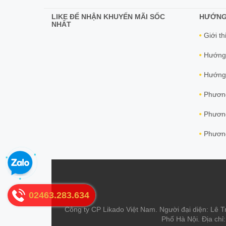
LIKE ĐỂ NHẬN KHUYẾN MÃI SỐC
HƯỚNG
NHẤT
Giới th
Hướng
Hướng 
Phương
Phương
Phương
02463.283.634
Công ty CP Likado Việt Nam. Người đại diện: Lê T
Phố Hà Nội. Địa chỉ