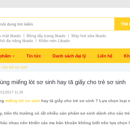
TÌM 
 mặt likado
Bông tẩy trang likado
Máy hút sữa likado
hô đa năng likado
Khăn nén Likado
 phẩm
Tin tức
Danh sách đại lý
Liên hệ
Kh
 cho trẻ sơ sinh
ùng miếng lót sơ sinh hay tã giấy cho trẻ sơ sinh
7/11/2017 11:36
ng
miếng lót sơ sinh
hay tã giấy cho trẻ sơ sinh ? Lựa chọn loại 
y, trên thị trường có rất nhiều sản phẩm sơ sinh dành cho các tr
hác nhau nên khiến các mẹ băn khoăn không biết nên lựa chọn lo