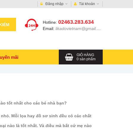
Đăng nhập
Tài khoản
02463.283.634
Hotline:
KIẾM
Email:
likadovietnam@gmail.com
GIỎ HÀNG
uyến mãi
0
sản phẩm
nào tốt nhất cho các bé nhà bạn?
ẻ nhỏ. Mỗi lọa hay đồ sơ sinh đều có các chất
ại nào là tốt nhất. Và điều mà bất cứ mẹ nào