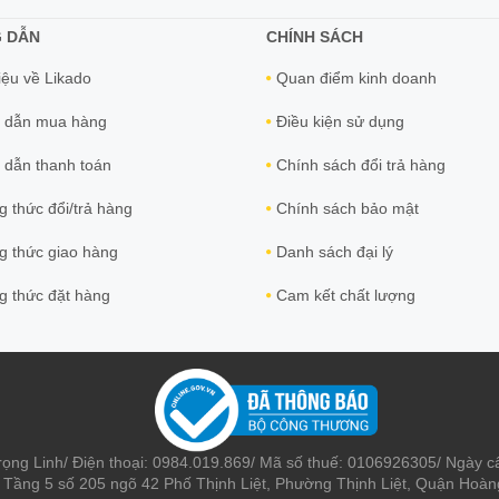
 DẪN
CHÍNH SÁCH
iệu về Likado
Quan điểm kinh doanh
 dẫn mua hàng
Điều kiện sử dụng
dẫn thanh toán
Chính sách đổi trả hàng
 thức đổi/trả hàng
Chính sách bảo mật
 thức giao hàng
Danh sách đại lý
 thức đặt hàng
Cam kết chất lượng
rọng Linh/ Điện thoại: 0984.019.869/ Mã số thuế: 0106926305/ Ngày c
: Tầng 5 số 205 ngõ 42 Phố Thịnh Liệt, Phường Thịnh Liệt, Quận Ho