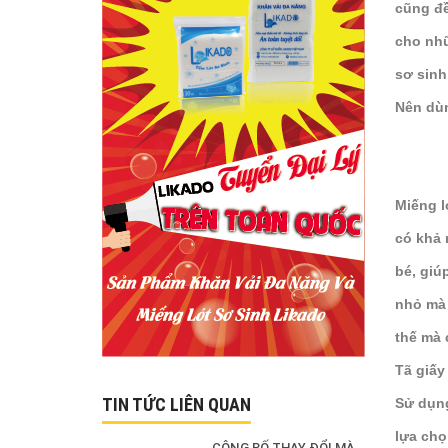
cũng đề
cho nhữ
sơ sinh 
Nên dùn
Miếng l
có khả 
bé, giú
nhỏ mà 
thế mà 
Tã giấy
TIN TỨC LIÊN QUAN
Sử dụng
lựa ch
CÔNG BỐ THAY ĐỔI MÀU SẮC SẢN PHẨM KHĂN KHÔ ĐA NĂNG LIKADO 300G