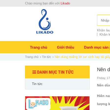
Chào mừng bạn đến với
Likado
Khăn lau
Khăn k
Trang chủ
Giới thiệu
Danh mục sản
Nên dùng miếng lót sơ sinh hay tã giấy
Trang chủ
Tin tức
Nên d
DANH MỤC TIN TỨC
Friday, 1
Tin tức
Nên dù
Hiên na
lượng k