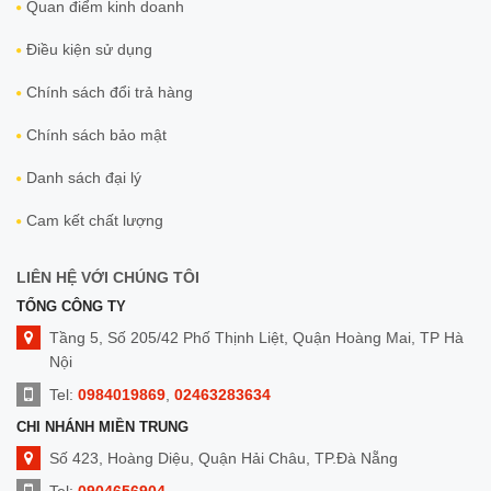
Quan điểm kinh doanh
Điều kiện sử dụng
Chính sách đổi trả hàng
Chính sách bảo mật
Danh sách đại lý
Cam kết chất lượng
LIÊN HỆ VỚI CHÚNG TÔI
TỔNG CÔNG TY
Tầng 5, Số 205/42 Phố Thịnh Liệt, Quận Hoàng Mai, TP Hà
Nội
Tel:
0984019869
,
02463283634
CHI NHÁNH MIỀN TRUNG
Số 423, Hoàng Diệu, Quận Hải Châu, TP.Đà Nẵng